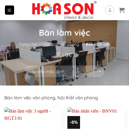
Skip
to
content
Bàn làm việc
Trang chủ
/
Nội thất văn phòng
/
Bàn làm việc
LỌC
Bàn làm việc văn phòng, Nội thất văn phòng
-8%