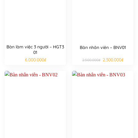
Bàn làm việc 3 người – HGT3
Bàn nhân viên – BNV01
01
Giá
Giá
6.000.000
₫
2.300.000
₫
2.500.000
₫
gốc
hiện
là:
tại
2.500.000₫.
là:
2.300.000