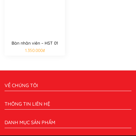
Bàn nhân viên – HST 01
1.350.000
₫
VỀ CHÚNG TÔI
THÔNG TIN LIÊN HỆ
DANH MỤC SẢN PHẨM