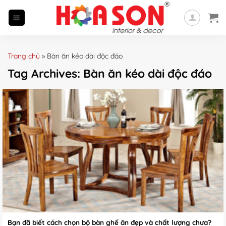
Skip
to
content
Trang chủ
»
Bàn ăn kéo dài độc đáo
Tag Archives:
Bàn ăn kéo dài độc đáo
Bạn đã biết cách chọn bộ bàn ghế ăn đẹp và chất lượng chưa?