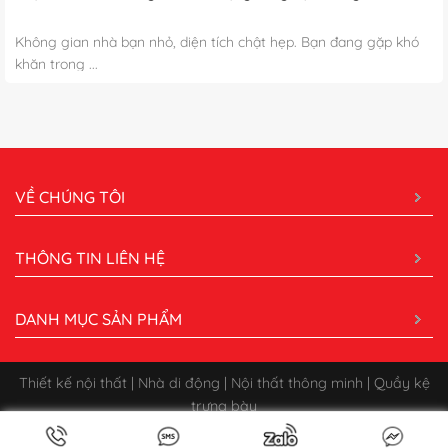
Không gian nhà bạn nhỏ, diện tích chật hẹp. Bạn đang gặp khó
khăn trong ...
VỀ CHÚNG TÔI
THÔNG TIN LIÊN HỆ
DANH MỤC SẢN PHẨM
Thiết kế nội thất | Nhà di động | Nội thất thông minh | Quầy kệ
trưng bày
Bản quyền 2026 ©
CÔNG TY CỔ PHẦN XÂY DỰNG QUẢNG CÁO