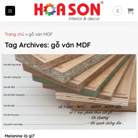
Skip
to
content
Trang chủ
»
gỗ ván MDF
Tag Archives:
gỗ ván MDF
Melanine là gì?