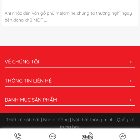
Khi nhắc đến ván gỗ phủ melamine chúng ta thường nghĩ ngay
đến dòng chữ MDF ...
VỀ CHÚNG TÔI
THÔNG TIN LIÊN HỆ
DANH MỤC SẢN PHẨM
Thiết kế nội thất | Nhà di động | Nội thất thông minh | Quầy kệ
trưng bày
Bản quyền 2026 ©
CÔNG TY CỔ PHẦN XÂY DỰNG QUẢNG CÁO