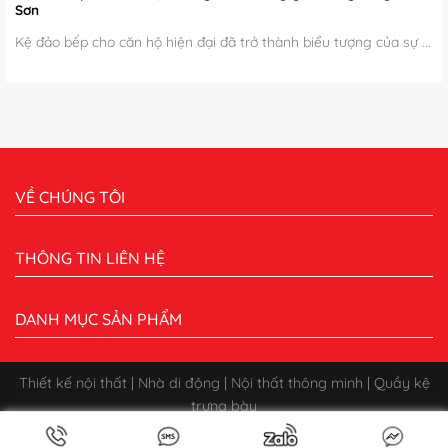
Sơn
Kệ đảo bếp cho căn hộ hiện đại đã trở thành biểu tượng của sự ...
VỀ CHÚNG TÔI
THÔNG TIN LIÊN HỆ
DANH MỤC SẢN PHẨM
Thiết kế nội thất | Nhà di động | Nội thất thông minh | Quầy kệ
trưng bày
Bản quyền 2026 ©
CÔNG TY CỔ PHẦN XÂY DỰNG QUẢNG CÁO