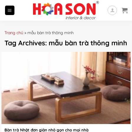
Skip
to
content
Trang chủ
»
mẫu bàn trà thông minh
Tag Archives:
mẫu bàn trà thông minh
Bàn trà Nhật đơn giản nhỏ gọn cho mọi nhà