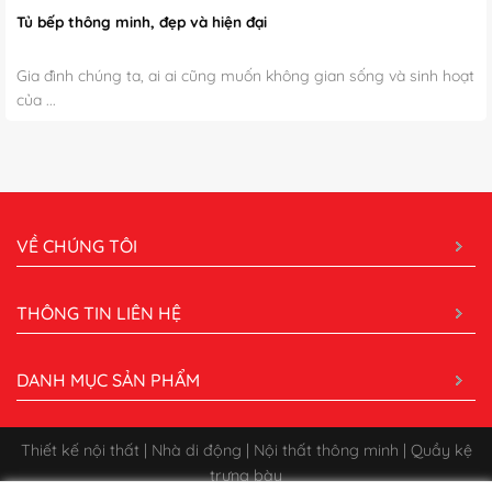
Tủ bếp thông minh, đẹp và hiện đại
Gia đình chúng ta, ai ai cũng muốn không gian sống và sinh hoạt
của ...
VỀ CHÚNG TÔI
THÔNG TIN LIÊN HỆ
DANH MỤC SẢN PHẨM
Thiết kế nội thất | Nhà di động | Nội thất thông minh | Quầy kệ
trưng bày