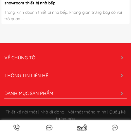
showroom thiết bị nhà bếp
Trong kinh doanh thiết bị nhà bếp, không gian trưng bày có vai
trò quan ...
VỀ CHÚNG TÔI
THÔNG TIN LIÊN HỆ
DANH MỤC SẢN PHẨM
Thiết kế nội thất | Nhà di động | Nội thất thông minh | Quầy kệ
trưng bày
Bản quyền 2026 ©
CÔNG TY CỔ PHẦN XÂY DỰNG QUẢNG CÁO