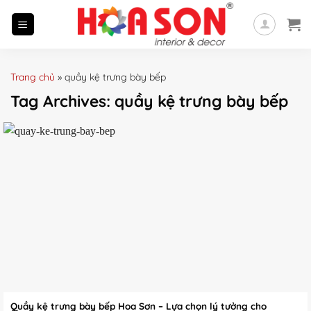
Skip
to
content
Trang chủ
»
quầy kệ trưng bày bếp
Tag Archives:
quầy kệ trưng bày bếp
Quầy kệ trưng bày bếp Hoa Sơn – Lựa chọn lý tưởng cho