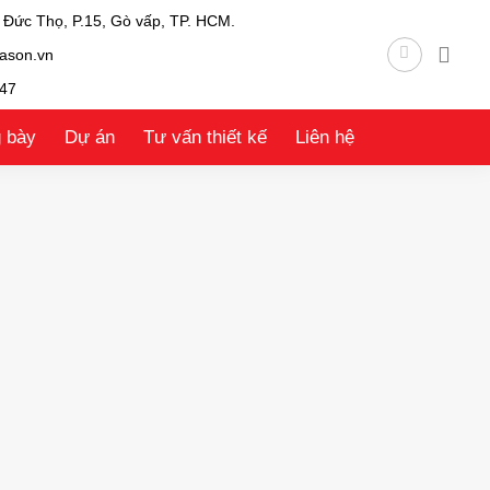
 Đức Thọ, P.15, Gò vấp, TP. HCM.
ason.vn
47
g bày
Dự án
Tư vấn thiết kế
Liên hệ