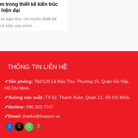
m trong thiết kế kiến trúc
 hiện đại
tư bảo thủ, chỉ muốn thiết kế
trà sữa của mình ...
THÔNG TIN LIÊN HỆ
✔Văn phòng:
702/120 Lê Đức Thọ, Phường 15, Quận Gò Vấp,
Hồ Chí Minh.
✔Xưởng sản xuất:
TX 52, Thạnh Xuân, Quận 12, Hồ Chí Minh.
✔Hotline:
090.303.7747
✔Email:
thietke@hoason.vn