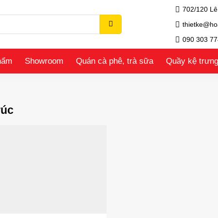
702/120 Lê
thietke@ho
090 303 77
hẩm
Showroom
Quán cà phê, trà sữa
Quầy kệ trưn
rúc