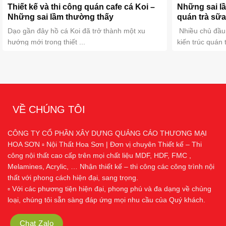
Thiết kế và thi công quán cafe cá Koi –
​Những sai lầ
Những sai lầm thường thấy
quán trà sữa
Dạo gần đây hồ cá Koi đã trở thành một xu
Nhiều chủ đầu 
hướng mới trong thiết ...
kiến trúc quán 
VỀ CHÚNG TÔI
CÔNG TY CỔ PHẦN XÂY DỰNG QUẢNG CÁO THƯƠNG MẠI
HOA SƠN ▫️ Nội Thất Hoa Sơn | Đơn vị chuyên Thiết kế – Thi
công nội thất cao cấp trên mọi chất liệu MDF, HDF, FMC ,
Melamines, Acrylic, … Nhận thiết kế – thi công các công trình nội
thất với phong cách hiện đại, sang trọng.
▫️ Với các phương tiện hiện đại, phong phú và đa dạng về chủng
loại, chúng tôi sẵn sàng đáp ứng mọi nhu cầu của Quý khách.
Chat Zalo