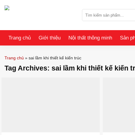
Skip
to
Tìm
content
kiếm:
Trang chủ
Giới thiệu
Nội thất thông minh
Sản p
Trang chủ
»
sai lầm khi thiết kế kiến trúc
Tag Archives:
sai lầm khi thiết kế kiến t