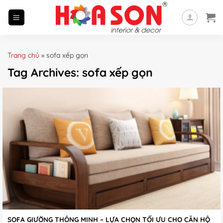
Skip
to
content
Trang chủ
»
sofa xếp gọn
Tag Archives:
sofa xếp gọn
SOFA GIƯỜNG THÔNG MINH – LỰA CHỌN TỐI ƯU CHO CĂN HỘ