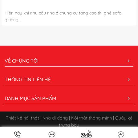
Hiện nay khi nhu cầu nhà ở chung cư tăng cao thì ghế sofa
giường ...
VỀ CHÚNG TÔI
THÔNG TIN LIÊN HỆ
DANH MỤC SẢN PHẨM
Thiết kế nội thất | Nhà di động | Nội thất thông minh | Quầy kệ
trưng bày
Bản quyền 2026 ©
CÔNG TY CỔ PHẦN XÂY DỰNG QUẢNG CÁO