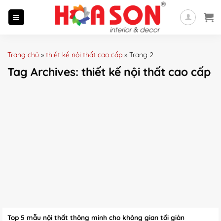
Skip
to
content
Trang chủ
»
thiết kế nội thất cao cấp
»
Trang 2
Tag Archives:
thiết kế nội thất cao cấp
Top 5 mẫu nội thất thông minh cho không gian tối giản