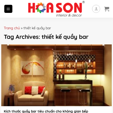
Skip
to
content
Trang chủ
»
thiết kế quầy bar
Tag Archives:
thiết kế quầy bar
Kích thước quầy bar tiêu chuẩn cho không gian bếp