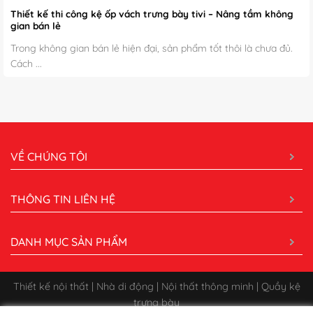
Thiết kế thi công kệ ốp vách trưng bày tivi – Nâng tầm không
gian bán lẻ
Trong không gian bán lẻ hiện đại, sản phẩm tốt thôi là chưa đủ.
Cách ...
VỀ CHÚNG TÔI
THÔNG TIN LIÊN HỆ
DANH MỤC SẢN PHẨM
Thiết kế nội thất | Nhà di động | Nội thất thông minh | Quầy kệ
trưng bày