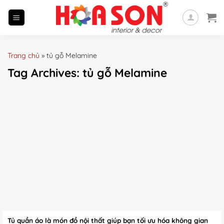
Skip
to
content
Trang chủ
»
tủ gỗ Melamine
Tag Archives:
tủ gỗ Melamine
Tủ quần áo là món đồ nội thất giúp bạn tối ưu hóa không gian