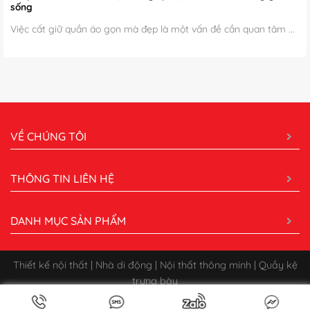
sống
Việc cất giữ quần áo gọn mà đẹp là một vấn đề cần quan tâm ...
VỀ CHÚNG TÔI
THÔNG TIN LIÊN HỆ
DANH MỤC SẢN PHẨM
Thiết kế nội thất | Nhà di động | Nội thất thông minh | Quầy kệ
trưng bày
Bản quyền 2026 ©
CÔNG TY CỔ PHẦN XÂY DỰNG QUẢNG CÁO