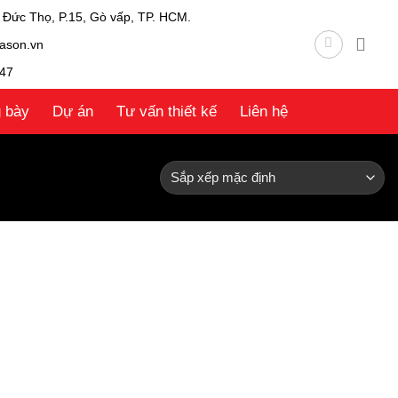
 Đức Thọ, P.15, Gò vấp, TP. HCM.
ason.vn
47
g bày
Dự án
Tư vấn thiết kế
Liên hệ