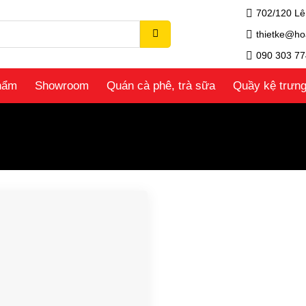
702/120 Lê
thietke@ho
090 303 77
hẩm
Showroom
Quán cà phê, trà sữa
Quầy kệ trưn