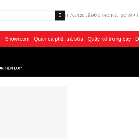
702/120 LÊ ĐỨC THỌ, P.15, GÒ VẤP, T
Showroom
Quán cà phê, trà sữa
Quầy kệ trưng bày
D
 TIỆN LỢI”