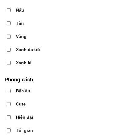
Nâu
Tím
Vàng
Xanh da trời
Xanh lá
Phong cách
Bắc âu
Cute
Hiện đại
Tối giản