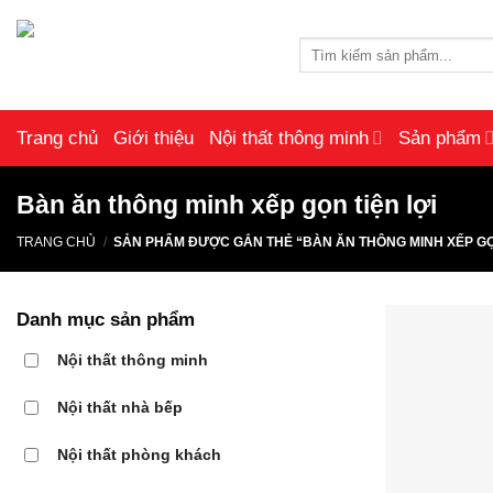
Skip
to
Tìm
content
kiếm:
Trang chủ
Giới thiệu
Nội thất thông minh
Sản phẩm
Bàn ăn thông minh xếp gọn tiện lợi
TRANG CHỦ
/
SẢN PHẨM ĐƯỢC GẮN THẺ “BÀN ĂN THÔNG MINH XẾP GỌN
Danh mục sản phẩm
Nội thất thông minh
Nội thất nhà bếp
Nội thất phòng khách