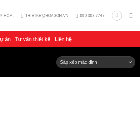
P. HCM.
THIETKE@HOASON.VN
090 303 7747
ự án
Tư vấn thiết kế
Liên hệ