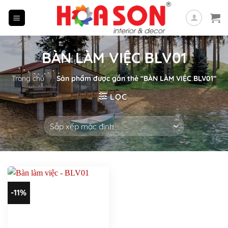
Skip
to
content
BÀN LÀM VIỆC BLV01
Trang chủ
/
Sản phẩm được gắn thẻ “BÀN LÀM VIỆC BLV01”
LỌC
-11%