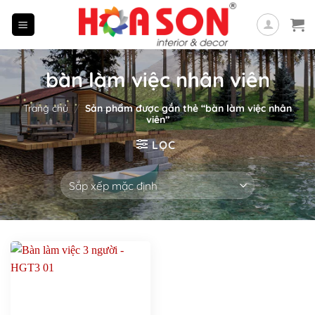
Skip
to
content
bàn làm việc nhân viên
Trang chủ
/
Sản phẩm được gắn thẻ “bàn làm việc nhân
viên”
LỌC