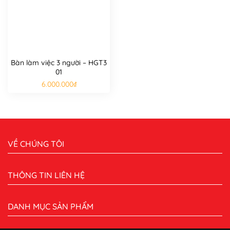
Bàn làm việc 3 người – HGT3
01
6.000.000
₫
VỀ CHÚNG TÔI
THÔNG TIN LIÊN HỆ
DANH MỤC SẢN PHẨM