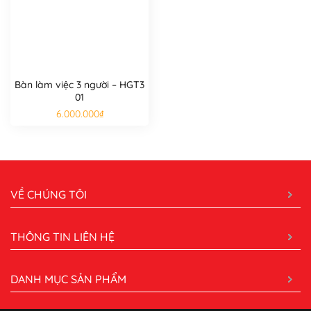
Bàn làm việc 3 người – HGT3
01
6.000.000
₫
VỀ CHÚNG TÔI
THÔNG TIN LIÊN HỆ
DANH MỤC SẢN PHẨM