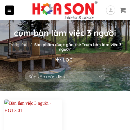
Skip
to
content
cụm bàn làm việc 3 người
Trang chủ
/
Sản phẩm được gắn thẻ “cụm bàn làm việc 3
người”
LỌC