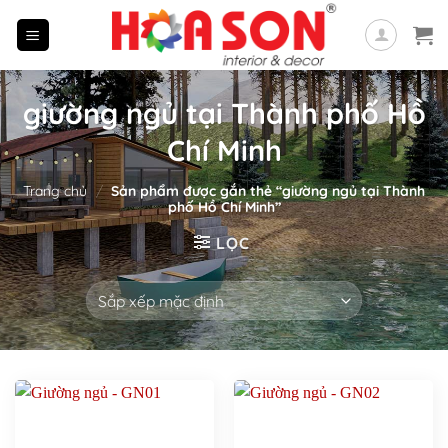
Skip
to
content
giường ngủ tại Thành phố Hồ
Chí Minh
Trang chủ
/
Sản phẩm được gắn thẻ “giường ngủ tại Thành
phố Hồ Chí Minh”
LỌC