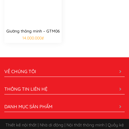
Giường thông minh – GTM06
14.000.000
₫
VỀ CHÚNG TÔI
THÔNG TIN LIÊN HỆ
DANH MỤC SẢN PHẨM
Thiết kế nội thất | Nhà di động | Nội thất thông minh | Quầy kệ