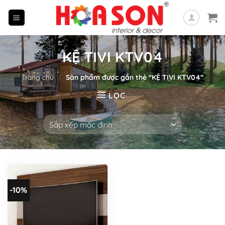
Skip
to
content
KỆ TIVI KTV04
Trang chủ
/
Sản phẩm được gắn thẻ “KỆ TIVI KTV04”
LỌC
-10%