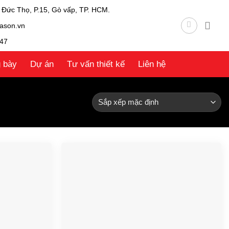
 Đức Thọ, P.15, Gò vấp, TP. HCM.
ason.vn
47
g bày
Dự án
Tư vấn thiết kế
Liên hệ