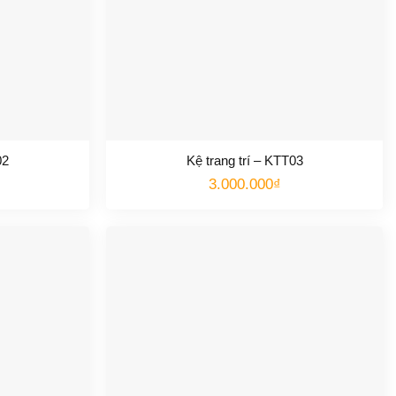
02
Kệ trang trí – KTT03
3.000.000
₫