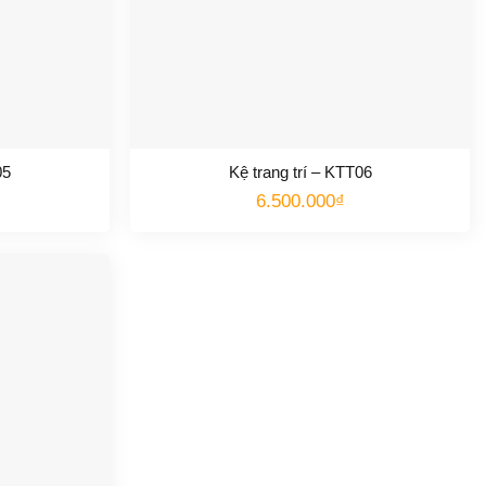
05
Kệ trang trí – KTT06
6.500.000
₫