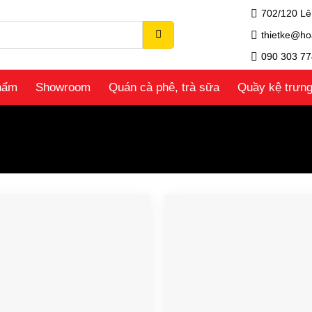
702/120 Lê
thietke@ho
090 303 77
hẩm
Showroom
Quán cà phê, trà sữa
Quầy kệ trưn