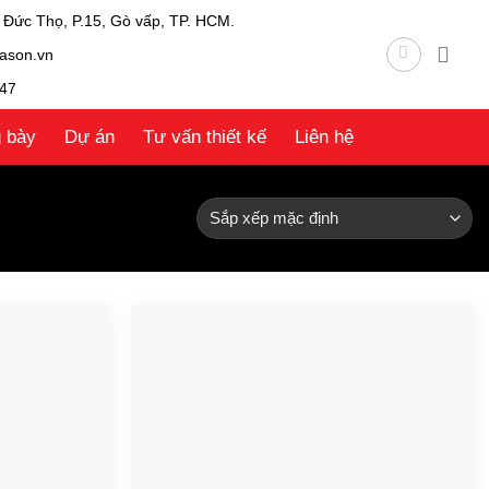
 Đức Thọ, P.15, Gò vấp, TP. HCM.
ason.vn
47
g bày
Dự án
Tư vấn thiết kế
Liên hệ