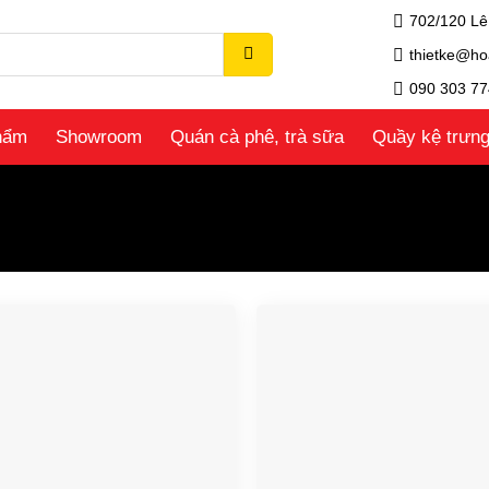
702/120 Lê
thietke@ho
090 303 77
hẩm
Showroom
Quán cà phê, trà sữa
Quầy kệ trưn