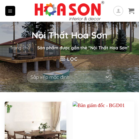
Skip
to
content
Nội Thất Hoa Sơn
Trang chủ
/
Sản phẩm được gắn thẻ “Nội Thất Hoa Sơn”
LỌC