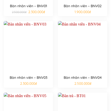
Bàn nhân viên – BNV01
Bàn nhân viên – BNV02
Giá
Giá
2.300.000
₫
1.900.000
₫
2.500.000
₫
gốc
hiện
là:
tại
2.500.000₫.
là:
2.300.000₫.
Bàn nhân viên – BNV03
Bàn nhân viên – BNV04
2.300.000
₫
2.500.000
₫