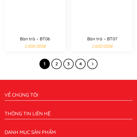
Bàn trà – BT06
Bàn trà – BT07
2.800.000
₫
2.600.000
₫
1
2
3
4
VỀ CHÚNG TÔI
THÔNG TIN LIÊN HỆ
DANH MỤC SẢN PHẨM