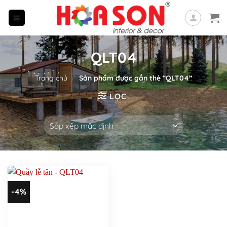
Skip
to
content
QLT04
Trang chủ
/
Sản phẩm được gắn thẻ “QLT04”
LỌC
-4%