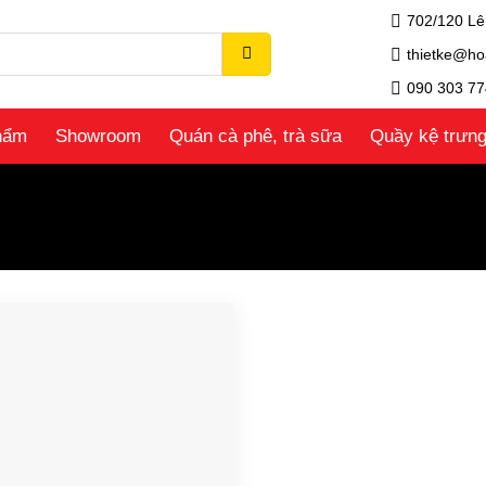
702/120 Lê
thietke@ho
090 303 77
hẩm
Showroom
Quán cà phê, trà sữa
Quầy kệ trưn