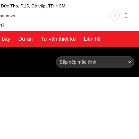
 Đức Thọ, P.15, Gò vấp, TP. HCM.
ason.vn
47
g bày
Dự án
Tư vấn thiết kế
Liên hệ