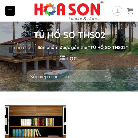
Skip
to
content
TỦ HỒ SƠ THS02
Trang chủ
/
Sản phẩm được gắn thẻ “TỦ HỒ SƠ THS02”
LỌC