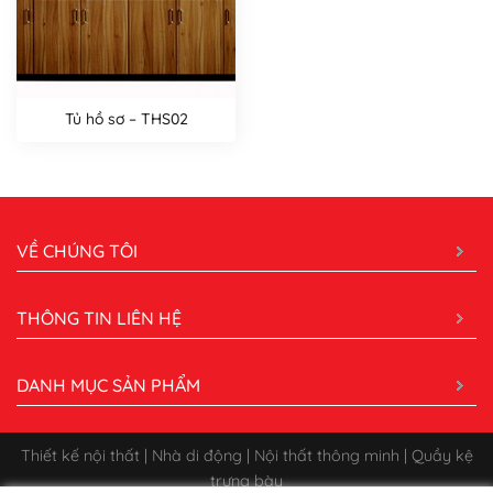
Tủ hồ sơ – THS02
VỀ CHÚNG TÔI
THÔNG TIN LIÊN HỆ
DANH MỤC SẢN PHẨM
Thiết kế nội thất | Nhà di động | Nội thất thông minh | Quầy kệ
trưng bày