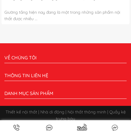
Giường tầng hiện nay đang là một trong những sản phẩm nội
thất được nhiều ...
VỀ CHÚNG TÔI
THÔNG TIN LIÊN HỆ
DANH MỤC SẢN PHẨM
Thiết kế nội thất | Nhà di động | Nội thất thông minh | Quầy kệ
trưng bày
Bản quyền 2026 ©
CÔNG TY CỔ PHẦN XÂY DỰNG QUẢNG CÁO