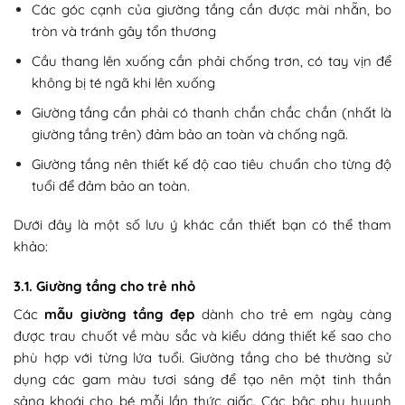
Các góc cạnh của giường tầng cần được mài nhẵn, bo
tròn và tránh gây tổn thương
Cầu thang lên xuống cần phải chống trơn, có tay vịn để
không bị té ngã khi lên xuống
Giường tầng cần phải có thanh chắn chắc chắn (nhất là
giường tầng trên) đảm bảo an toàn và chống ngã.
Giường tầng nên thiết kế độ cao tiêu chuẩn cho từng độ
tuổi để đảm bảo an toàn.
Dưới đây là một số lưu ý khác cần thiết bạn có thể tham
khảo:
3.1. Giường tầng cho trẻ nhỏ
Các
mẫu giường tầng đẹp
dành cho trẻ em ngày càng
được trau chuốt về màu sắc và kiểu dáng thiết kế sao cho
phù hợp với từng lứa tuổi. Giường tầng cho bé thường sử
dụng các gam màu tươi sáng để tạo nên một tinh thần
sảng khoái cho bé mỗi lần thức giấc. Các bậc phụ huynh