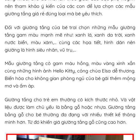
nên tham khảo ý kiến của các con để lựa chọn các mẫu
giường tầng giá rẻ đúng loại mà bé yêu thích.
Đối với giường tầng của bé trai chọn những mẫu giường
tầng gam màu mạnh mẽ như: xanh lá, xanh da trời, xanh
nước biển, màu xám,… cùng các họa tiết, hình dán nên
giường là hình siêu nhân, vũ trụ,…
Mẫu giường tầng có gam màu hồng, màu vàng xinh xắn
cùng những hình ảnh Hello Kitty, công chúa Elsa dễ thương.
Biến hóa cho không gian phòng ngủ của bé gái thêm mộng
mơ và ấm áp.
Giường tầng cho trẻ em thường có kích thước nhỏ. Và vật
liệu được làm chủ yếu là bằng gỗ hoặc nhựa. Giường tầng
bằng gỗ cho bé thường đa đạng với nhiều thiết kế thông
minh hơn. Từ đó khiến giá giường tầng gỗ cũng cao hơn.