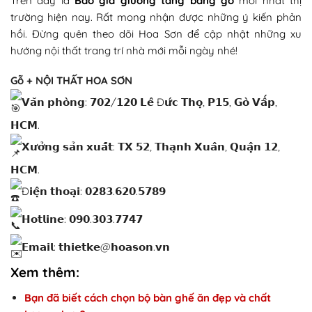
Trên đây là
Báo
giá giường tầng bằng gỗ
mới nhất thị
trường hiện nay. Rất mong nhận được những ý kiến phản
hồi. Đừng quên theo dõi Hoa Sơn để cập nhật những xu
hướng nội thất trang trí nhà mới mỗi ngày nhé!
Gỗ + NỘI THẤT HOA SƠN
𝗩𝗮̆𝗻 𝗽𝗵𝗼̀𝗻𝗴: 𝟳𝟬𝟮/𝟭𝟮𝟬 𝗟𝗲̂ Đ𝘂̛́𝗰 𝗧𝗵𝗼̣, 𝗣𝟭𝟱, 𝗚𝗼̀ 𝗩𝗮̂́𝗽,
𝗛𝗖𝗠.
𝗫𝘂̛𝗼̛̉𝗻𝗴 𝘀𝗮̉𝗻 𝘅𝘂𝗮̂́𝘁: 𝗧𝗫 𝟱𝟮, 𝗧𝗵𝗮̣𝗻𝗵 𝗫𝘂𝗮̂𝗻, 𝗤𝘂𝗮̣̂𝗻 𝟭𝟮,
𝗛𝗖𝗠.
Đ𝗶𝗲̣̂𝗻 𝘁𝗵𝗼𝗮̣𝗶: 𝟬𝟮𝟴𝟯.𝟲𝟮𝟬.𝟱𝟳𝟴𝟵
𝗛𝗼𝘁𝗹𝗶𝗻𝗲: 𝟬𝟵𝟬.𝟯𝟬𝟯.𝟳𝟳𝟰𝟳
𝗘𝗺𝗮𝗶𝗹: 𝘁𝗵𝗶𝗲𝘁𝗸𝗲@𝗵𝗼𝗮𝘀𝗼𝗻.𝘃𝗻
Xem thêm:
Bạn đã biết cách chọn bộ bàn ghế ăn đẹp và chất