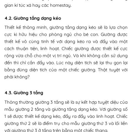
gian kí túc xá hay các
homestay
.
4.2. Giường tầng dạng kéo
Thiết kế thông minh, giường tầng dạng kéo sẽ là lựa chọn
cực kì hữu hiệu cho phòng ngủ cho bé con. Giường được
thiết kế vô cùng tinh tế với
dạng kéo
ra và đẩy vào một
cách thuận tiện, linh hoạt. Chiếc giường được thiết kế cực
rộng vừa chỗ cho một vị trí ngủ. Và khi không cần sử dụng
đến thì chỉ cần đẩy vào. Lúc này diện tích sẽ lại thu gọn lại
bằng đúng diện tích của một chiếc giường. Thật tuyệt vời
phải không?
4.3. Giường 3 tầng
Thông thường giường 3 tầng sẽ là sự kết hợp tuyệt diệu của
mẫu giường 2 tầng và giường tầng dạng kéo. Với giường số
1 sẽ được thiết kế dạng kéo, đẩy ra đẩy vào linh hoạt. Chiếc
giường thứ 2 sẽ là điểm trụ cho mẫu giường thứ 3 và lối liền
với giường thứ 3 ở tầng trên bằng một chiếc thang.