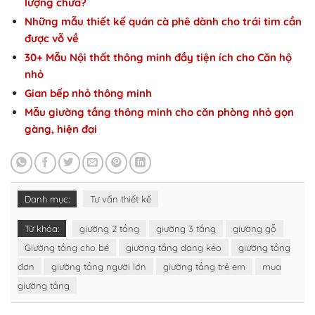
lượng chưa?
Những mẫu thiết kế quán cà phê dành cho trái tim cần
được vỗ về
30+ Mẫu Nội thất thông minh đầy tiện ích cho Căn hộ
nhỏ
Gian bếp nhỏ thông minh
Mẫu giường tầng thông minh cho căn phòng nhỏ gọn
gàng, hiện đại
Danh mục:
Tư vấn thiết kế
Từ khóa:
giường 2 tầng
giường 3 tầng
giường gỗ
Giường tầng cho bé
giường tầng dạng kéo
giường tầng
đơn
giường tầng người lớn
giường tầng trẻ em
mua
giường tầng