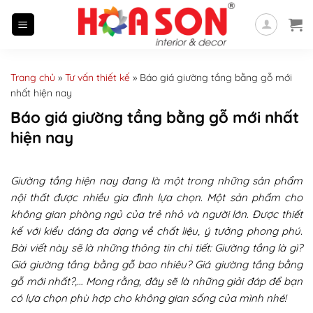
Skip
to
content
Trang chủ
»
Tư vấn thiết kế
»
Báo giá giường tầng bằng gỗ mới
nhất hiện nay
Báo giá giường tầng bằng gỗ mới nhất
hiện nay
Giường tầng hiện nay đang là một trong những sản phẩm
nội thất được nhiều gia đình lựa chọn. Một sản phẩm cho
không gian phòng ngủ của trẻ nhỏ và người lớn. Được thiết
kế với kiểu dáng đa dạng về chất liệu, ý tưởng phong phú.
Bài viết này sẽ là những thông tin chi tiết: Giường tầng là gì?
Giá giường tầng bằng gỗ bao nhiêu? Giá giường tầng bằng
gỗ mới nhất?,… Mong rằng, đây sẽ là những giải đáp để bạn
có lựa chọn phù hợp cho không gian sống của mình nhé!