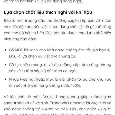
và tránh bất tiện khi lấy đồ dùng hàng ngày.
Lựa chọn chất liệu thích nghi với khí hậu
Bếp là môi trường đặc thù thường xuyên tiếp xúc với nước
và nhiệt độ cao. Nên việc chọn đúng chất liệu là yếu tố sống
còn cho độ bền tủ bếp. Các vật liệu được ứng dụng phổ biến
hiện nay bao gồm:
Gỗ MDF lõi xanh cho khả năng chống ẩm tốt, giá hợp lý.
Đây là lựa chọn ưu việt cho chung cư.
Gỗ tự nhiên mang lại vẻ đẹp đẳng cấp, ấm cúng nhưng
cần xử lý tẩm sấy kỹ để tránh co ngót.
Nhựa Picomat hoặc Inox là giải pháp tối ưu cho khu vực
ẩm ướt nhờ khả năng kháng nước 100%.
Về lớp phủ bề mặt, Acrylic bóng gương giúp không gian
sang trọng và dễ vệ sinh. Trong khi Laminate lại vượt trội về
khả năng chống trầy xước, va đập. Hãy cân nhắc kỹ giữa