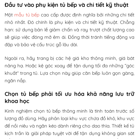
Đầu tư vào phụ kiện tủ bếp và chi tiết kỹ thuật
Một
mẫu tủ bếp
cao cấp được định nghĩa bởi những chi tiết
nhỏ nhất. Đó chính là phụ kiện và chi tiết kỹ thuật. Chẳng
hạn: sử dụng bản lề giảm chấn và ray trượt chất lượng cao
sẽ giúp việc đóng mở êm ái. Đồng thời tránh tiếng động va
đập và bảo vệ cấu trúc gỗ lâu dài.
Ngoài ra, hãy trang bị các hệ giá kho thông minh, giá bát
nâng hạ. Hoặc kệ góc xoay để tận dụng tối đa những “góc
khuất” trong tủ. Lựa chọn này giúp căn bếp luôn gọn gàng,
ngăn nắp.
Chọn tủ bếp phải tối ưu hóa khả năng lưu trữ
khoa học
Kinh nghiệm chọn tủ bếp thông minh là tính toán trước số
lượng đồ dùng. Hãy phân loại khu vực chứa đồ khô, khu vực
để nồi niêu và ngăn kéo dành riêng cho dao thìa. Thiết kế tủ
kịch trần là giải pháp tuyệt vời để tận dụng không gian sát