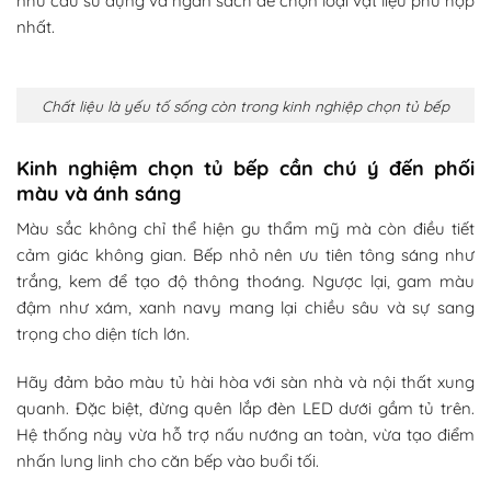
nhu cầu sử dụng và ngân sách để chọn loại vật liệu phù hợp
nhất.
Chất liệu là yếu tố sống còn trong kinh nghiệp chọn tủ bếp
Kinh nghiệm chọn tủ bếp cần chú ý đến phối
màu và ánh sáng
Màu sắc không chỉ thể hiện gu thẩm mỹ mà còn điều tiết
cảm giác không gian. Bếp nhỏ nên ưu tiên tông sáng như
trắng, kem để tạo độ thông thoáng. Ngược lại, gam màu
đậm như xám, xanh navy mang lại chiều sâu và sự sang
trọng cho diện tích lớn.
Hãy đảm bảo màu tủ hài hòa với sàn nhà và nội thất xung
quanh. Đặc biệt, đừng quên lắp đèn LED dưới gầm tủ trên.
Hệ thống này vừa hỗ trợ nấu nướng an toàn, vừa tạo điểm
nhấn lung linh cho căn bếp vào buổi tối.