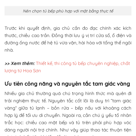
Nên chọn tủ bếp phù hợp với mặt bằng thực tế
Trước khi quyết định, gia chủ cần đo đạc chính xác kích
thước, chiều cao trần. Đồng thời lưu ý vị trí cửa sổ, ổ điện và
đường ống nước để hệ tủ vừa vặn, hài hòa với tổng thể ngôi
nhà.
>> Xem thêm:
Thiết kế, thi công tủ bếp chuyên nghiệp, chất
lượng từ Hoa Sơn
Ưu tiên công năng và nguyên tắc tam giác vàng
Nhiều gia chủ thường quá chú trọng hình thức mà quên đi
trải nghiệm thực tế. Nguyên tắc cốt lõi là duy trì “tam giác
vàng” giữa tủ lạnh – bồn rửa – bếp nấu với khoảng cách
hợp lý để tối ưu di chuyển. Ngoài ra, cần chú ý yếu tố nhân
trắc học: chiều cao mặt bếp và tủ trên phải phù hợp vóc
dáng người nội trợ chính. Như vậy giúp thao tác thuận tiện