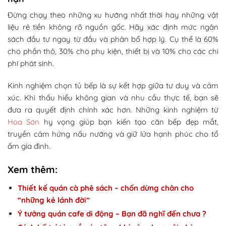
Đừng chạy theo những xu hướng nhất thời hay những vật
liệu rẻ tiền không rõ nguồn gốc. Hãy xác định mức ngân
sách đầu tư ngay từ đầu và phân bổ hợp lý. Cụ thể là 60%
cho phần thô, 30% cho phụ kiện, thiết bị và 10% cho các chi
phí phát sinh.
Kinh nghiệm chọn tủ bếp là sự kết hợp giữa tư duy và cảm
xúc. Khi thấu hiểu không gian và nhu cầu thực tế, bạn sẽ
đưa ra quyết định chính xác hơn. Những kinh nghiệm từ
Hoa Sơn
hy vọng giúp bạn kiến tạo căn bếp đẹp mắt,
truyền cảm hứng nấu nướng và giữ lửa hạnh phúc cho tổ
ấm gia đình.
Xem thêm:
Thiết kế quán cà phê sách – chốn dừng chân cho
“những kẻ lánh đời”
Ý tưởng quán cafe di động – Bạn đã nghĩ đến chưa ?