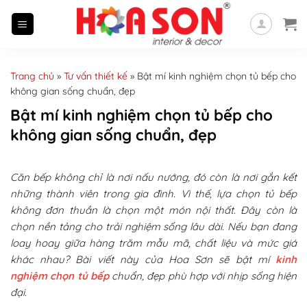
Skip
to
content
Trang chủ
»
Tư vấn thiết kế
»
Bật mí kinh nghiệm chọn tủ bếp cho
không gian sống chuẩn, đẹp
Bật mí kinh nghiệm chọn tủ bếp cho
không gian sống chuẩn, đẹp
Căn bếp không chỉ là nơi nấu nướng, đó còn là nơi gắn kết
những thành viên trong gia đình. Vì thế, lựa chọn tủ bếp
không đơn thuần là chọn một món nội thất. Đây còn là
chọn nền tảng cho trải nghiệm sống lâu dài. Nếu bạn đang
loay hoay giữa hàng trăm mẫu mã, chất liệu và mức giá
khác nhau? Bài viết này của Hoa Sơn sẽ bật mí
kinh
nghiệm chọn tủ bếp
chuẩn, đẹp phù hợp với nhịp sống hiện
đại.