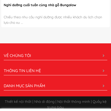
Nghỉ dưỡng cuối tuần cùng nhà gỗ Bungalow
Chiều theo nhu cầu nghỉ dưỡng được nhiều khách du lịch chọn
lựa cho xu ...
VỀ CHÚNG TÔI
THÔNG TIN LIÊN HỆ
DANH MỤC SẢN PHẨM
Thiết kế nội thất | Nhà di động | Nội thất thông minh | Quầy kệ
trưng bày