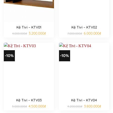
Kệ Tivi – KTV01
Kệ Tivi – KTV02
Giá
Giá
Giá
Giá
3.200.000
₫
6.000.000
₫
4.000.000
₫
7.000.000
₫
gốc
hiện
gốc
hiện
là:
tại
là:
tại
4.000.000₫.
là:
7.000.000₫.
là:
3.200.000₫.
6.000.000
-10%
-10%
Kệ Tivi – KTV03
Kệ Tivi – KTV04
Giá
Giá
Giá
Giá
4.500.000
₫
3.800.000
₫
5.000.000
₫
4.200.000
₫
gốc
hiện
gốc
hiện
là:
tại
là:
tại