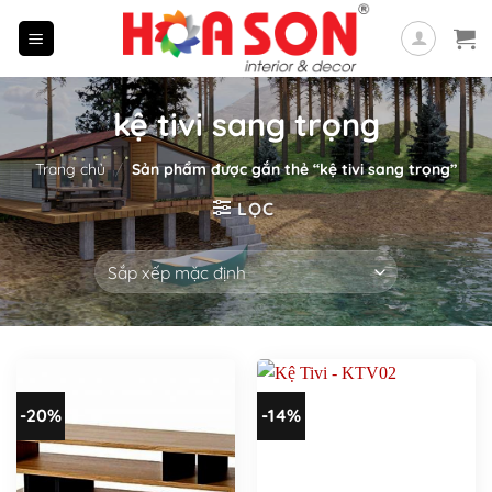
Skip
to
content
kệ tivi sang trọng
Trang chủ
/
Sản phẩm được gắn thẻ “kệ tivi sang trọng”
LỌC
-20%
-14%