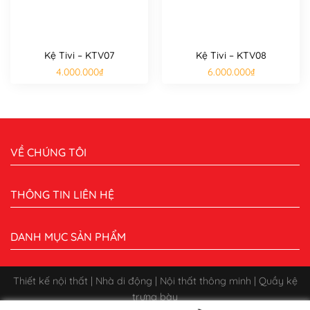
Kệ Tivi – KTV07
Kệ Tivi – KTV08
4.000.000
₫
6.000.000
₫
VỀ CHÚNG TÔI
THÔNG TIN LIÊN HỆ
DANH MỤC SẢN PHẨM
Thiết kế nội thất | Nhà di động | Nội thất thông minh | Quầy kệ
trưng bày