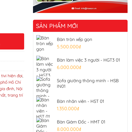
SẢN PHẨM MỚI
Bàn tròn xếp gọn
t
5.500.000
₫
Bàn làm việc 3 người - HGT3 01
6.000.000
₫
 tivi hiện đại
,
Sofa giường thông minh - HSB
h phố Hồ Chí
IN01
gia đình
,
Nội
thất
,
trang trí
Bàn nhân viên - HST 01
1.350.000
₫
Bàn Giám Đốc - HMT 01
8.000.000
₫