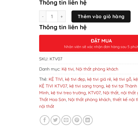
Thông tin liên hệ
Số lượng
Thêm vào giỏ hàng
Thông tin liên hệ
ĐẶT MUA
Nhân viên sẽ xác nhận đơn hàng sau 5 phú
SKU:
KTV07
Danh mục:
Kệ tivi
,
Nội thất phòng khách
Thẻ:
KỆ TIVI
,
kệ tivi đẹp
,
kệ tivi giá rẻ
,
kệ tivi gỗ
,
kệ
KỆ TIVI KTV07
,
kệ tivi sang trọng
,
kệ tivi tại Thàn
Minh
,
kệ tivi treo trường
,
KTV07
,
Nội thất
,
nội thất 
Thất Hoa Sơn
,
Nội thất phòng khách
,
thiết kế nội 
nội thất