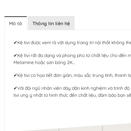
Mô tả
Thông tin liên hệ
✔Kệ tivi được xem là vật dụng trang trí nội thất không 
✔Kệ tivi rất đa dạng và phong phú từ chất liệu cho đ
Melamine hoặc sơn bóng 2K…
✔Kệ tivi có họa tiết đơn giản, màu sắc trung tính, thanh lị
✔Với đội ngũ nhân viên dày dặn kinh nghiệm và trình độ
tivi ưng ý nhất từ hình thức đến chất liệu, đảm bảo bạn s