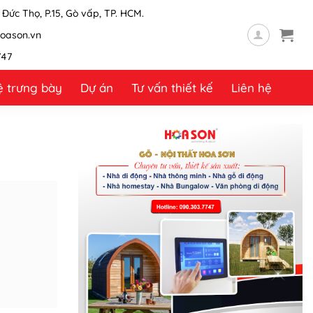
Đức Thọ, P.15, Gò vấp, TP. HCM.
oason.vn
747
ệ trưng bày
Dự án
Tư vấn thiết kế
Liên hệ