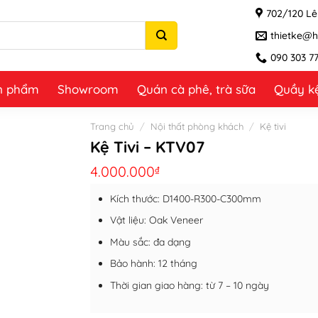
702/120 Lê 
thietke@h
090 303 7
n phẩm
Showroom
Quán cà phê, trà sữa
Quầy k
Trang chủ
/
Nội thất phòng khách
/
Kệ tivi
Kệ Tivi – KTV07
4.000.000
₫
Kích thước: D1400-R300-C300mm
Vật liệu: Oak Veneer
Màu sắc: đa dạng
Bảo hành: 12 tháng
Thời gian giao hàng: từ 7 – 10 ngày