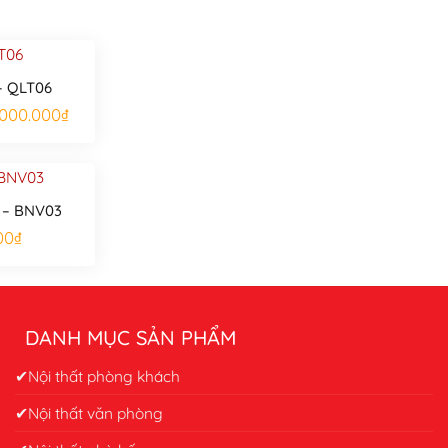
– QLT06
á
Giá
.000.000
₫
c
hiện
tại
000.000₫.
là:
15.000.000₫.
 – BNV03
00
₫
DANH MỤC SẢN PHẨM
✔Nội thất phòng khách
✔Nội thất văn phòng