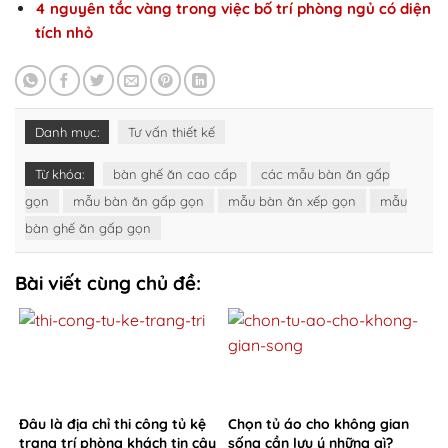
4 nguyên tắc vàng trong việc bố trí phòng ngủ có diện
tích nhỏ
Danh mục:
Tư vấn thiết kế
Từ khóa:
bàn ghế ăn cao cấp
các mẫu bàn ăn gấp
gọn
mẫu bàn ăn gấp gọn
mẫu bàn ăn xếp gọn
mẫu
bàn ghế ăn gấp gọn
Bài viết cùng chủ đề:
Đâu là địa chỉ thi công tủ kệ
Chọn tủ áo cho không gian
trang trí phòng khách tin cậy
sống cần lưu ý những gì?