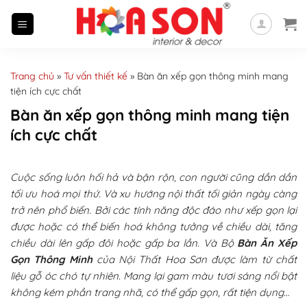
Skip
to
content
Trang chủ
»
Tư vấn thiết kế
»
Bàn ăn xếp gọn thông minh mang
tiện ích cực chất
Bàn ăn xếp gọn thông minh mang tiện
ích cực chất
Cuộc sống luôn hối hả và bận rộn, con người cũng dần dần
tối ưu hoá mọi thứ. Và xu hướng nội thất tối giản ngày càng
trở nên phổ biến. Bởi các tính năng độc đáo như xếp gọn lại
được hoặc có thể biến hoá không tưởng về chiều dài, tăng
chiều dài lên gấp đôi hoặc gấp ba lần. Và Bộ
Bàn Ăn Xếp
Gọn Thông Minh
của Nội Thất Hoa Sơn được làm từ chất
liệu gỗ óc chó tự nhiên. Mang lại gam màu tươi sáng nổi bật
không kém phần trang nhã, có thể gấp gọn, rất tiện dụng…