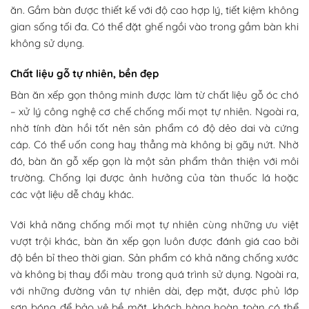
ăn. Gầm bàn được thiết kế với độ cao hợp lý, tiết kiệm không
gian sống tối đa. Có thể đặt ghế ngồi vào trong gầm bàn khi
không sử dụng.
Chất liệu gỗ tự nhiên, bền đẹp
Bàn ăn xếp gọn thông minh được làm từ chất liệu gỗ óc chó
– xử lý công nghệ cơ chế chống mối mọt tự nhiên. Ngoài ra,
nhờ tính đàn hồi tốt nên sản phẩm có độ dẻo dai và cứng
cáp. Có thể uốn cong hay thẳng mà không bị gãy nứt. Nhờ
đó, bàn ăn gỗ xếp gọn là một sản phẩm thân thiện với môi
trường. Chống lại được ảnh hưởng của tàn thuốc lá hoặc
các vật liệu dễ cháy khác.
Với khả năng chống mối mọt tự nhiên cùng những ưu việt
vượt trội khác, bàn ăn xếp gọn luôn được đánh giá cao bởi
độ bền bỉ theo thời gian. Sản phẩm có khả năng chống xước
và không bị thay đổi màu trong quá trình sử dụng. Ngoài ra,
với những đường vân tự nhiên dài, đẹp mặt, được phủ lớp
sơn bóng để bảo vệ bề mặt, khách hàng hoàn toàn có thể