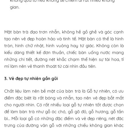
không quá to nếu không sẽ chiếm đi rất nhiều không
gian.
Mặt bàn trà đạo trơn nhẵn, không hề gồ ghề và góc cạnh
tạo nên vẻ đẹp hoàn hảo và tinh tế. Mặt bàn có thể là hình
tròn, hình chữ nhật, hình vuông hay tứ giác. Không còn là
kiểu dáng thiết kế đơn thuần, chiếc bàn uống nước mang
những chi tiết, đường nét khắc chạm thể hiện sự tài hoa, tỉ
mỉ làm nên vẻ thanh thoát từ cái nhìn đầu tiên.
3. Vẻ đẹp tự nhiên gần gũi
Chất liệu làm nên bề mặt của bàn trà là Gỗ tự nhiên, có ưu
điểm đặc biêt là rất bóng và nhẵn, tạo nên vẻ đẹp bắt mắt
cho người nhìn. Có rất nhiều loại gỗ tự nhiên tốt được chọn
để làm bàn trà như gỗ óc chó, gỗ gõ đỏ, gỗ hương, gỗ tần
bì… Mỗi loại gỗ có những đặc điểm và vẻ đẹp riêng, nét đăc
trưng của đường vân gỗ với những chiều không gian khác