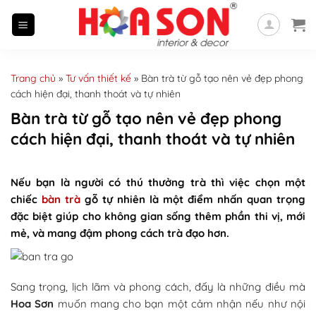
Skip
to
content
Trang chủ
»
Tư vấn thiết kế
»
Bàn trà từ gỗ tạo nên vẻ đẹp phong
cách hiện đại, thanh thoát và tự nhiên
Bàn trà từ gỗ tạo nên vẻ đẹp phong
cách hiện đại, thanh thoát và tự nhiên
Nếu bạn là người có thú thưởng trà thì việc chọn một
chiếc
bàn trà
gỗ tự nhiên là một điểm nhấn quan trọng
đặc biệt giúp cho không gian sống thêm phần thi vị, mới
mẻ, và mang đậm phong cách trà đạo hơn.
Sang trọng, lịch lãm và phong cách, đấy là những điều mà
Hoa Sơn
muốn mang cho bạn một cảm nhận nếu như nội