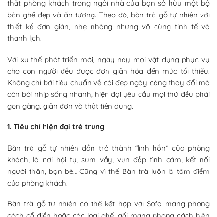
thất phòng khách trong ngôi nhà của bạn sở hữu một bộ
bàn ghế đẹp và ấn tượng. Theo đó, bàn trà gỗ tự nhiên với
thiết kế đơn giản, nhẹ nhàng nhưng vô cùng tinh tế và
thanh lịch.
Với xu thế phát triển mới, ngày nay mọi vật dụng phục vụ
cho con người đều được đơn giản hóa đến mức tối thiểu.
Không chỉ bởi tiêu chuẩn về cái đẹp ngày càng thay đổi mà
còn bởi nhịp sống nhanh, hiện đại yêu cầu mọi thứ đều phải
gọn gàng, giản đơn và thật tiện dụng.
1. Tiêu chí hiện đại trẻ trung
Bàn trà gỗ tự nhiên dần trở thành “linh hồn” của phòng
khách, là nơi hội tụ, sum vầy, vun đắp tình cảm, kết nối
người thân, bạn bè… Cũng vì thế Bàn trà luôn là tâm điểm
của phòng khách.
Bàn trà gỗ tự nhiên có thể kết hợp với Sofa mang phong
cách cổ điển hoặc các loại ghế, gối mang phong cách hiện