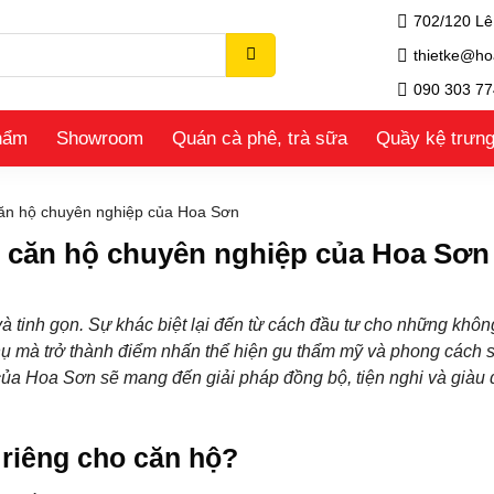
702/120 Lê
thietke@ho
090 303 77
hẩm
Showroom
Quán cà phê, trà sữa
Quầy kệ trưn
o căn hộ chuyên nghiệp của Hoa Sơn
abo căn hộ chuyên nghiệp của Hoa Sơn
 tinh gọn. Sự khác biệt lại đến từ cách đầu tư cho những khôn
hụ mà trở thành điểm nhấn thể hiện gu thẩm mỹ và phong cách 
ủa Hoa Sơn sẽ mang đến giải pháp đồng bộ, tiện nghi và giàu 
o riêng cho căn hộ?