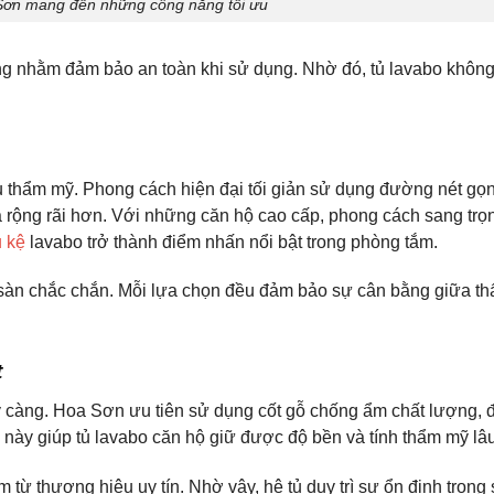
Sơn mang đến những công năng tối ưu
ỡng nhằm đảm bảo an toàn khi sử dụng. Nhờ đó, tủ lavabo không
thẩm mỹ. Phong cách hiện đại tối giản sử dụng đường nét gọ
 rộng rãi hơn.
Với những căn hộ cao cấp, phong cách sang trọ
ủ kệ
lavabo trở thành điểm nhấn nổi bật trong phòng tắm.
ặt sàn chắc chắn. Mỗi lựa chọn đều đảm bảo sự cân bằng giữa t
t
ỹ càng. Hoa Sơn ưu tiên sử dụng cốt gỗ chống ẩm chất lượng, 
ày giúp tủ lavabo căn hộ giữ được độ bền và tính thẩm mỹ lâu
từ thương hiệu uy tín. Nhờ vậy, hệ tủ duy trì sự ổn định trong