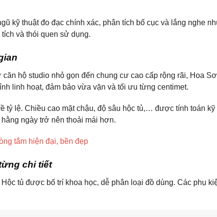
 ngũ kỹ thuật đo đạc chính xác, phân tích bố cục và lắng nghe n
tích và thói quen sử dụng.
gian
Từ căn hộ studio nhỏ gọn đến chung cư cao cấp rộng rãi, Hoa S
nh linh hoạt, đảm bảo vừa vặn và tối ưu từng centimet.
ề tỷ lệ. Chiều cao mặt chậu, độ sâu hộc tủ,… được tính toán k
t hằng ngày trở nên thoải mái hơn.
òng tắm hiện đại, bền đẹp
ừng chi tiết
. Hộc tủ được bố trí khoa học, dễ phân loại đồ dùng. Các phụ ki