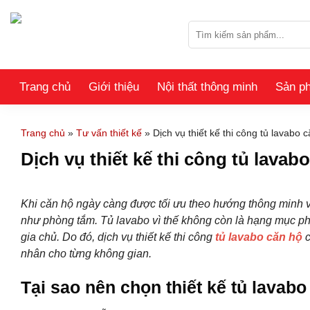
Skip
to
Tìm
content
kiếm:
Trang chủ
Giới thiệu
Nội thất thông minh
Sản p
Trang chủ
»
Tư vấn thiết kế
»
Dịch vụ thiết kế thi công tủ lavab
Dịch vụ thiết kế thi công tủ lav
Khi căn hộ ngày càng được tối ưu theo hướng thông minh và
như phòng tắm. Tủ lavabo vì thế không còn là hạng mục p
gia chủ. Do đó, dịch vụ thiết kế thi công
tủ lavabo căn hộ
c
nhân cho từng không gian.
Tại sao nên chọn thiết kế tủ lavab