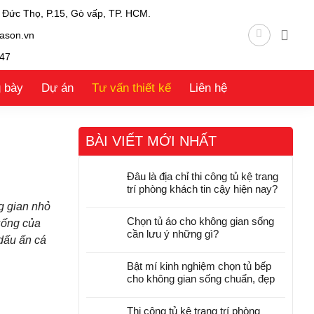
 Đức Thọ, P.15, Gò vấp, TP. HCM.
ason.vn
47
g bày
Dự án
Tư vấn thiết kế
Liên hệ
BÀI VIẾT MỚI NHẤT
Đâu là địa chỉ thi công tủ kệ trang
trí phòng khách tin cậy hiện nay?
g gian nhỏ
Chọn tủ áo cho không gian sống
sống của
cần lưu ý những gì?
dấu ấn cá
Bật mí kinh nghiệm chọn tủ bếp
cho không gian sống chuẩn, đẹp
Thi công tủ kệ trang trí phòng