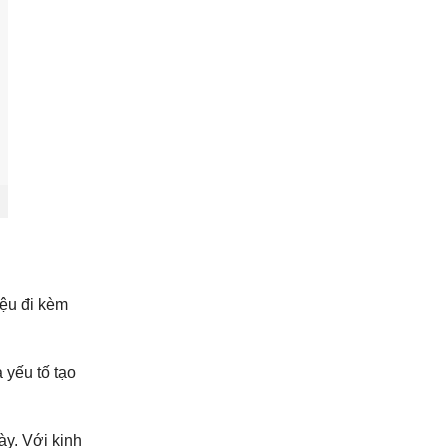
iệu đi kèm
 yếu tố tạo
ày. Với kinh