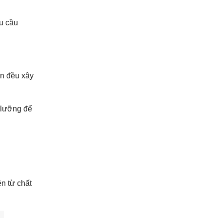
hu cầu
ơn đều xây
ỹ lưỡng để
ện từ chất