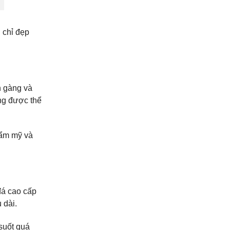
 chỉ đẹp
n gàng và
ng được thể
hẩm mỹ và
đá cao cấp
 dài.
 suốt quá