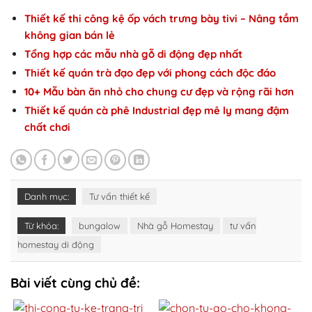
Thiết kế thi công kệ ốp vách trưng bày tivi – Nâng tầm
không gian bán lẻ
Tổng hợp các mẫu nhà gỗ di động đẹp nhất
Thiết kế quán trà đạo đẹp với phong cách độc đáo
10+ Mẫu bàn ăn nhỏ cho chung cư đẹp và rộng rãi hơn
Thiết kế quán cà phê Industrial đẹp mê ly mang đậm
chất chơi
Danh mục:
Tư vấn thiết kế
Từ khóa:
bungalow
Nhà gỗ Homestay
tư vấn
homestay di động
Bài viết cùng chủ đề: