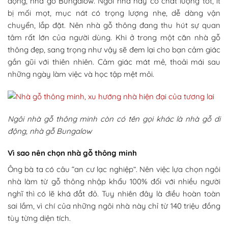
động, nhà gỗ Bungalow. Ngôi nhà này có chất lượng tốt, ít
bị mối mọt, mục nát có trọng lượng nhẹ, dễ dàng vận
chuyển, lắp đặt. Nên nhà gỗ thông đang thu hút sự quan
tâm rất lớn của người dùng. Khi ở trong một căn nhà gỗ
thông đẹp, sang trọng như vậy sẽ đem lại cho bạn cảm giác
gần gũi với thiên nhiên. Cảm giác mát mẻ, thoải mái sau
những ngày làm việc và học tập mệt mỏi.
Ngôi nhà gỗ thông minh còn có tên gọi khác là nhà gỗ di
động, nhà gỗ Bungalow
Vì sao nên chọn nhà gỗ thông minh
Ông bà ta có câu “an cư lạc nghiệp”. Nên việc lựa chọn ngôi
nhà làm từ gỗ thông nhập khẩu 100% đối với nhiều người
nghĩ thì có lẽ khá đắt đỏ. Tuy nhiên đây là điều hoàn toàn
sai lầm, vì chí của những ngôi nhà này chỉ từ 140 triệu đồng
tùy từng diện tích.