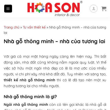
Skip
to
content
Trang chủ
»
Tư vấn thiết kế
»
Nhà gỗ thông minh – nhà của tương
lai
Nhà gỗ thông minh – nhà của tương lai
Với giá cả mọi mặt hàng ngày càng lên hiện nay. Thì bất
động sản, nhà đất cũng không nằm ngoài quy luật. Vì thế
việc sở hữu một ngôi nhà đẹp có lẽ là mơ ước của nhiều
người, vì chi phí xây nhà khá đắt đỏ. Tuy nhiên với sáng tạo,
thiết kế nhà gỗ thông minh
thì có lẽ đã tạo nên một xu
hướng tương lai cho nhiều người.
Nhà gỗ thông minh là gì?
Ngôi nhà gỗ thông minh
còn có tên gọi khác là nhà gỗ di