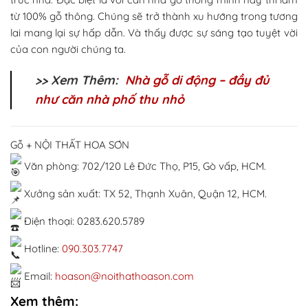
từ 100% gỗ thông. Chúng sẽ trở thành xu hướng trong tương
lai mang lại sự hấp dẫn. Và thấy được sự sáng tạo tuyệt vời
của con người chúng ta.
>> Xem Thêm:
Nhà gỗ di động – đầy đủ
như căn nhà phố thu nhỏ
Gỗ + NỘI THẤT HOA SƠN
Văn phòng: 702/120 Lê Đức Thọ, P15, Gò vấp, HCM.
Xưởng sản xuất: TX 52, Thạnh Xuân, Quận 12, HCM.
Điện thoại: 0283.620.5789
Hotline:
090.303.7747
Email:
hoason@noithathoason.com
Xem thêm: