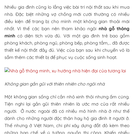
Nhiều gia đình cũng lo lắng việc bài trí nội thất sau khi mua
nhà. Đặc biệt những vợ chồng mới cưới thường có nhiều
điều kiện để trang bị cho mình một không gian thoải mái
nhất. Vì thế các bạn nên tham khảo ngôi
nhà gỗ thông
minh
có diện tích vừa đủ. Với một gia đình trẻ bao gồm
phòng khách, phòng ngủ, phòng bếp, phòng tắm,… đã được
thiết kế nội thất đầy đủ. Việc của bạn sau khi chuyển vô là
sắm thêm các thiết bị để phục vụ cuộc sống sinh hoạt.
Không gian gần gũi với thiên nhiên cho ngôi nhà
Một không gian sống chỉ cần nhỏ xinh thôi nhưng ấm cúng.
Tiện nghi lại gần gũi thiên nhiên là ước mơ của rất nhiều
người. Ở nước ngoài đã có nhiều mô hình nhà ở như thế
dành cho những người độc thân hay hộ gia đình ít người ở.
Thế nhưng ở Việt Nam, chi phí xây dựng đắt đỏ kèm theo
những hạn chế về ý tưởng, nguồn thi công. Khiến nhiều