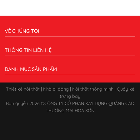
VỀ CHÚNG TÔI
THÔNG TIN LIÊN HỆ
DANH MỤC SẢN PHẨM
Thiết kế nội thất | Nhà di động | Nội thất thông minh | Quầy kệ
trưng bày
Bản quyền 2026 ©
CÔNG TY CỔ PHẦN XÂY DỰNG QUẢNG CÁO
THƯƠNG MẠI HOA SƠN