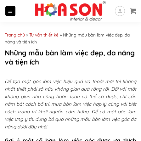
Skip
to
content
Trang chủ
»
Tư vấn thiết kế
»
Những mẫu bàn làm việc đẹp, đa
năng và tiện ích
Những mẫu bàn làm việc đẹp, đa năng
và tiện ích
Để tạo một góc làm việc hiệu quả và thoải mái thì không
nhất thiết phải sở hữu không gian quá rộng rãi. Đối với một
không gian nhỏ cũng hoàn toàn có thể có được, chỉ cần
nắm bắt cách bố trí, mua bàn làm việc hợp lý cùng với biết
cách trang trí khơi nguồn cảm hứng. Để có một góc làm
việc ưng ý thì đừng bỏ qua những mẫu bàn làm việc góc đa
năng dưới đây nhé!
Gợi ý một số bàn làm việc góc được ưa thích