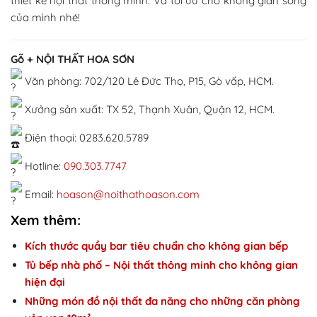
thiết kế nội thất thông minh. Và tối ưu cho không gian sống
của mình nhé!
Gỗ + NỘI THẤT HOA SƠN
Văn phòng: 702/120 Lê Đức Thọ, P15, Gò vấp, HCM.
Xưởng sản xuất: TX 52, Thạnh Xuân, Quận 12, HCM.
Điện thoại: 0283.620.5789
Hotline:
090.303.7747
Email:
hoason@noithathoason.com
Xem thêm:
Kích thước quầy bar tiêu chuẩn cho không gian bếp
Tủ bếp nhà phố – Nội thất thông minh cho không gian
hiện đại
Những món đồ nội thất đa năng cho những căn phòng