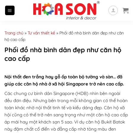
Skip
to
content
Trang chủ
»
Tư vấn thiết kế
»
Phối đồ nhà bình dân đẹp như căn
hộ cao cấp
Phối đồ nhà bình dân đẹp như căn hộ
cao cấp
Nội thất đen trắng hay gỗ ốp toàn bộ tường và sàn… đã
giúp các căn hộ nhà ở xã hội Singapore trở nên cao cấp.
Các chung cư bình dân Singapore (HDB) nhìn bên ngoài
đều đơn điệu. Nhưng bên trong mỗi không gian có thể hoàn
toàn khác nhờ nội thất tinh tế và kiểu dáng đẹp. Căn hộ xã
hội cũng có thể trở nên sang trọng như một căn hộ cao cấp
áp mái hay một khách sạn 5 sao. Ví dụ căn hộ Bukit Batok
này đậm chất cổ điển và đẳng cấp nhờ tông màu đen