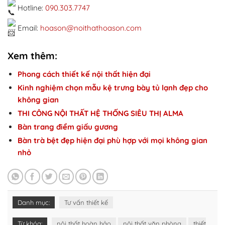
Hotline:
090.303.7747
Email:
hoason@noithathoason.com
Xem thêm:
Phong cách thiết kế nội thất hiện đại
Kinh nghiệm chọn mẫu kệ trưng bày tủ lạnh đẹp cho
không gian
THI CÔNG NỘI THẤT HỆ THỐNG SIÊU THỊ ALMA
Bàn trang điểm giấu gương
Bàn trà bệt đẹp hiện đại phù hợp với mọi không gian
nhỏ
Danh mục:
Tư vấn thiết kế
Từ khóa:
nội thất hoàn hảo
nội thất văn phòng
thiết