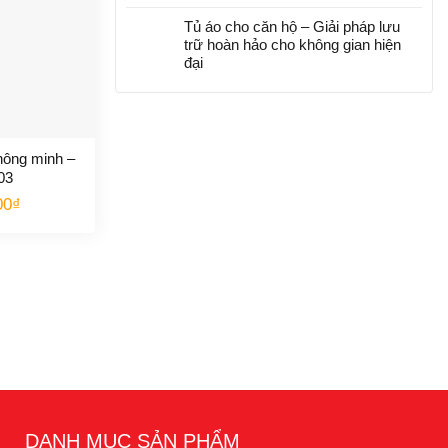
Tủ áo cho căn hộ – Giải pháp lưu
trữ hoàn hảo cho không gian hiện
đại
hông minh –
03
00
₫
DANH MỤC SẢN PHẨM