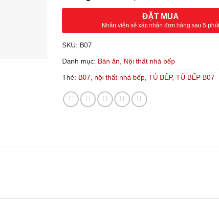
ĐẶT MUA
Nhân viên sẽ xác nhận đơn hàng sau 5 phú
SKU:
B07
Danh mục:
Bàn ăn
,
Nội thất nhà bếp
Thẻ:
B07
,
nội thất nhà bếp
,
TỦ BẾP
,
TỦ BẾP B07