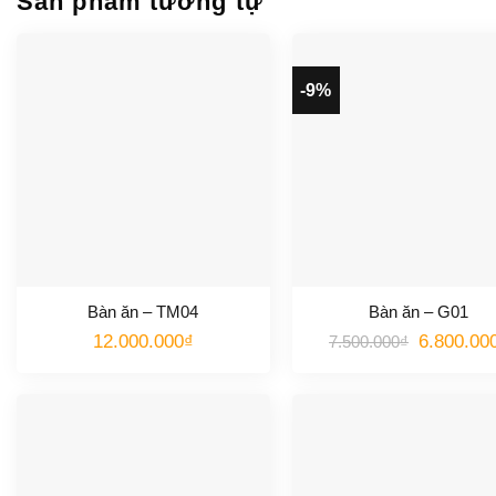
Sản phẩm tương tự
-9%
Bàn ăn – TM04
Bàn ăn – G01
Giá
12.000.000
₫
6.800.00
7.500.000
₫
gốc
là:
7.500.000₫