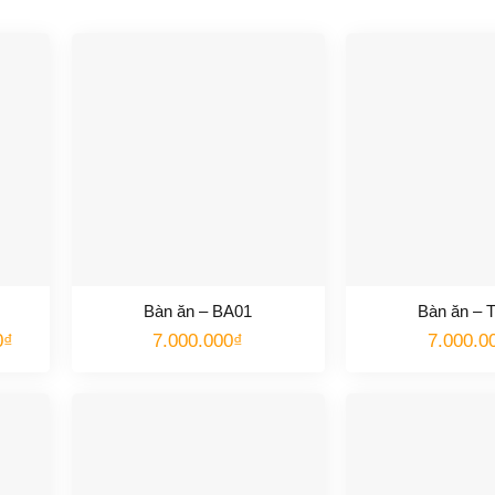
Bàn ăn – BA01
Bàn ăn – 
Giá
0
₫
7.000.000
₫
7.000.0
hiện
tại
.
là:
6.800.000₫.