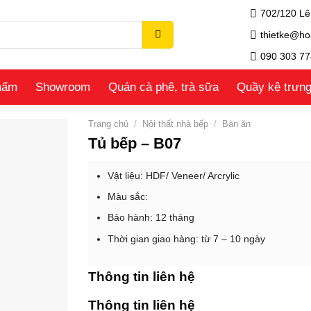
702/120 Lê
thietke@ho
090 303 77
hẩm
Showroom
Quán cà phê, trà sữa
Quầy kệ trưn
Trang chủ
/
Nội thất nhà bếp
/
Bàn ăn
Tủ bếp – B07
Vật liệu: HDF/ Veneer/ Arcrylic
Màu sắc:
Bảo hành: 12 tháng
Thời gian giao hàng: từ 7 – 10 ngày
Thông tin liên hệ
Thông tin liên hệ