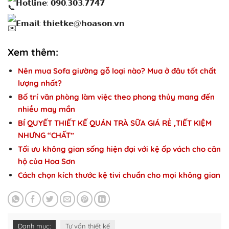
𝗛𝗼𝘁𝗹𝗶𝗻𝗲: 𝟬𝟵𝟬.𝟯𝟬𝟯.𝟳𝟳𝟰𝟳
𝗘𝗺𝗮𝗶𝗹: 𝘁𝗵𝗶𝗲𝘁𝗸𝗲@𝗵𝗼𝗮𝘀𝗼𝗻.𝘃𝗻
Xem thêm:
Nên mua Sofa giường gỗ loại nào? Mua ở đâu tốt chất
lượng nhất?
Bố trí văn phòng làm việc theo phong thủy mang đến
nhiều may mắn
BÍ QUYẾT THIẾT KẾ QUÁN TRÀ SỮA GIÁ RẺ ,TIẾT KIỆM
NHƯNG “CHẤT”
Tối ưu không gian sống hiện đại với kệ ốp vách cho căn
hộ của Hoa Sơn
Cách chọn kích thước kệ tivi chuẩn cho mọi không gian
Danh mục:
Tư vấn thiết kế