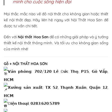
minh cho cuộc sống hiện đại
Mọi thắc mắc nào về đồ nội thất cho không gian hoặc thiết
kế nội thất đẹp. Hãy liên hệ ngay với Nội Thất Hoa Sơn để
được tư vấn chi tiết.
Đến với
Nội thất Hoa Sơn
để có những giải pháp và ý tưởng
thiết kế nội thất thông minh. Và tối ưu cho không gian sống
của mình nhé!
Gỗ + NỘI THẤT HOA SƠN
𝗩𝗮̆𝗻 𝗽𝗵𝗼̀𝗻𝗴: 𝟳𝟬𝟮/𝟭𝟮𝟬 𝗟𝗲̂ Đ𝘂̛́𝗰 𝗧𝗵𝗼̣, 𝗣𝟭𝟱, 𝗚𝗼̀ 𝗩𝗮̂́𝗽,
𝗛𝗖𝗠.
𝗫𝘂̛𝗼̛̉𝗻𝗴 𝘀𝗮̉𝗻 𝘅𝘂𝗮̂́𝘁: 𝗧𝗫 𝟱𝟮, 𝗧𝗵𝗮̣𝗻𝗵 𝗫𝘂𝗮̂𝗻, 𝗤𝘂𝗮̣̂𝗻 𝟭𝟮,
𝗛𝗖𝗠.
Đ𝗶𝗲̣̂𝗻 𝘁𝗵𝗼𝗮̣𝗶: 𝟬𝟮𝟴𝟯.𝟲𝟮𝟬.𝟱𝟳𝟴𝟵