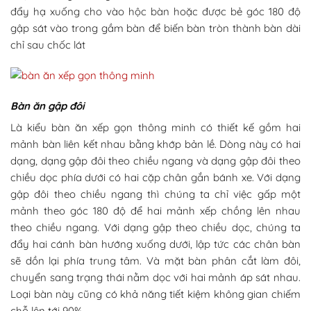
đẩy hạ xuống cho vào hộc bàn hoặc được bẻ góc 180 độ
gập sát vào trong gầm bàn để biến bàn tròn thành bàn dài
chỉ sau chốc lát
Bàn ăn gập đôi
Là kiểu bàn ăn xếp gọn thông minh có thiết kế gồm hai
mảnh bàn liên kết nhau bằng khớp bản lề. Dòng này có hai
dạng, dạng gập đôi theo chiều ngang và dạng gập đôi theo
chiều dọc phía dưới có hai cặp chân gắn bánh xe. Với dạng
gập đôi theo chiều ngang thì chúng ta chỉ việc gấp một
mảnh theo góc 180 độ để hai mảnh xếp chồng lên nhau
theo chiều ngang. Với dạng gập theo chiều dọc, chúng ta
đẩy hai cánh bàn hướng xuống dưới, lập tức các chân bàn
sẽ dồn lại phía trung tâm. Và mặt bàn phân cắt làm đôi,
chuyển sang trạng thái nằm dọc với hai mảnh áp sát nhau.
Loại bàn này cũng có khả năng tiết kiệm không gian chiếm
chỗ lên tới 90%.