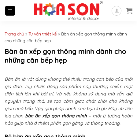
Skip
to
content
Trang chủ
»
Tư vấn thiết kế
»
Bàn ăn xếp gọn thông minh dành
cho những căn bếp hẹp
Bàn ăn xếp gọn thông minh dành cho
những căn bếp hẹp
Bàn ăn là vật dụng không thể thiếu trong căn bếp của mỗi
gia đình. Tuy nhiên dòng sản phẩm này thường chiếm một
diện tích lớn khi bài trí. Và nếu không sử dụng mà vẫn giữ
nguyên trạng thái sẽ tạo cảm giác chật chội cho không
gian nhà bếp. Vậy giải pháp dành cho bạn là gì? Hãy ưu tiên
lựa chọn
bàn ăn xếp gọn thông minh
– một ý tưởng hoàn
hảo giúp nhà ở thêm phần gọn gàng và thông thoáng.
Bộ bàn ăn xếp gọn thông minh