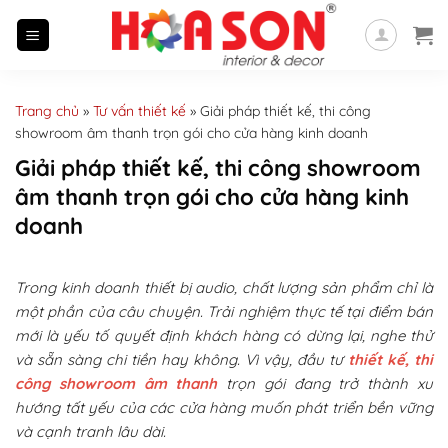
Skip
to
content
Trang chủ
»
Tư vấn thiết kế
»
Giải pháp thiết kế, thi công
showroom âm thanh trọn gói cho cửa hàng kinh doanh
Giải pháp thiết kế, thi công showroom
âm thanh trọn gói cho cửa hàng kinh
doanh
Trong kinh doanh thiết bị audio, chất lượng sản phẩm chỉ là
một phần của câu chuyện. Trải nghiệm thực tế tại điểm bán
mới là yếu tố quyết định khách hàng có dừng lại, nghe thử
và sẵn sàng chi tiền hay không. Vì vậy, đầu tư
thiết kế, thi
công showroom âm thanh
trọn gói đang trở thành xu
hướng tất yếu của các cửa hàng muốn phát triển bền vững
và cạnh tranh lâu dài.