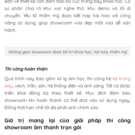
Bản vẽ thiết kế cần đảm bảo bố cục trưng bày khoa học. Có
sự phân chia rõ khu vực nghe thử, khu demo và lối di
chuyển. Yếu tố thẩm mỹ được kết hợp hài hòa với công
năng sử dụng, giúp showroom vừa đẹp mắt vừa dễ vận
hành.
Không gian showroom được bố trí khoa học, hài hòa, thẩm mỹ
Thi công hoàn thiện
Quá trình này bao gồm xử lý âm học, thi công hệ
kệ trưng
bày
, vách, trần, sàn, hệ thống điện và ánh sáng. Tất cả được
triển khai đồng bộ theo thiết kế. Mục đích đảm bảo
showroom khi hoàn thành có thể đưa vào sử dụng ngay.
Đồng thời hạn chế tối đa phát sinh chỉnh sửa.
Giá trị mang lại của giải pháp thi công
showroom âm thanh trọn gói