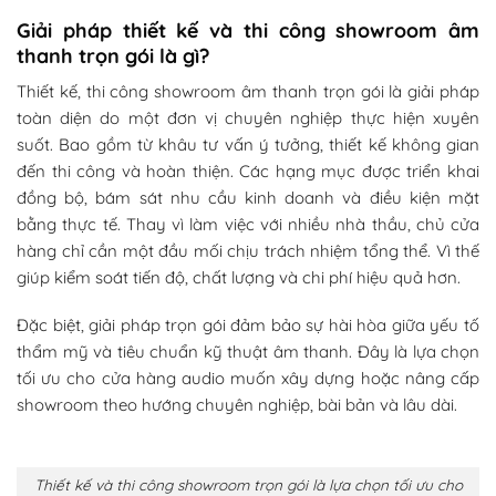
Giải pháp thiết kế và thi công showroom âm
thanh trọn gói là gì?
Thiết kế, thi công showroom âm thanh trọn gói là giải pháp
toàn diện do một đơn vị chuyên nghiệp thực hiện xuyên
suốt. Bao gồm từ khâu tư vấn ý tưởng, thiết kế không gian
đến thi công và hoàn thiện. Các hạng mục được triển khai
đồng bộ, bám sát nhu cầu kinh doanh và điều kiện mặt
bằng thực tế.
Thay vì làm việc với nhiều nhà thầu, chủ cửa
hàng chỉ cần một đầu mối chịu trách nhiệm tổng thể. Vì thế
giúp kiểm soát tiến độ, chất lượng và chi phí hiệu quả hơn.
Đặc biệt, giải pháp trọn gói đảm bảo sự hài hòa giữa yếu tố
thẩm mỹ và tiêu chuẩn kỹ thuật âm thanh. Đây là lựa chọn
tối ưu cho cửa hàng audio muốn xây dựng hoặc nâng cấp
showroom theo hướng chuyên nghiệp, bài bản và lâu dài.
Thiết kế và thi công showroom trọn gói là lựa chọn tối ưu cho