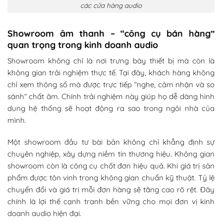
các cửa hàng audio
Showroom âm thanh – “công cụ bán hàng”
quan trọng trong kinh doanh audio
Showroom không chỉ là nơi trưng bày thiết bị mà còn là
không gian trải nghiệm thực tế. Tại đây, khách hàng không
chỉ xem thông số mà được trực tiếp “nghe, cảm nhận và so
sánh” chất âm. Chính trải nghiệm này giúp họ dễ dàng hình
dung hệ thống sẽ hoạt động ra sao trong ngôi nhà của
mình.
Một showroom đầu tư bài bản không chỉ khẳng định sự
chuyên nghiệp, xây dựng niềm tin thương hiệu. Không gian
showroom còn là công cụ chốt đơn hiệu quả. Khi giá trị sản
phẩm được tôn vinh trong không gian chuẩn kỹ thuật. Tỷ lệ
chuyển đổi và giá trị mỗi đơn hàng sẽ tăng cao rõ rệt. Đây
chính là lợi thế cạnh tranh bền vững cho mọi đơn vị kinh
doanh audio hiện đại.