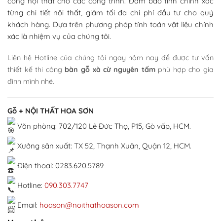
công nội thất cho các công trình. Đảm bảo tính chính xác
từng chi tiết nội thất, giảm tối đa chi phí đầu tư cho quý
khách hàng. Dựa trên phương pháp tính toán vật liệu chính
xác là nhiệm vụ của chúng tôi.
Liên hệ Hotline của chúng tôi ngay hôm nay để được tư vấn
thiết kế thi công
bàn gỗ
xà cừ
nguyên tấm
phù hợp cho gia
đình mình nhé.
Gỗ + NỘI THẤT HOA SƠN
Văn phòng: 702/120 Lê Đức Thọ, P15, Gò vấp, HCM.
Xưởng sản xuất: TX 52, Thạnh Xuân, Quận 12, HCM.
Điện thoại: 0283.620.5789
Hotline:
090.303.7747
Email:
hoason@noithathoason.com