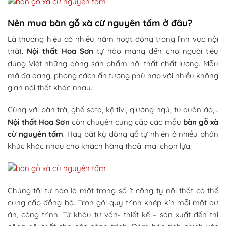
Nên mua bàn gỗ xà cừ nguyên tấm ở đâu?
Là thương hiệu có nhiều năm hoạt động trong lĩnh vực nội
thất.
Nội thất Hoa Sơn
tự hào mang đến cho người tiêu
dùng Việt những dòng sản phẩm nội thất chất lượng. Mẫu
mã đa dạng, phong cách ấn tượng phù hợp với nhiều không
gian nội thất khác nhau.
Cùng với bàn trà, ghế sofa, kệ tivi, giường ngủ, tủ quần áo,…
Nội thất Hoa Sơn
còn chuyên cung cấp các mẫu
bàn gỗ xà
cừ nguyên tấm
. Hay bất kỳ dòng gỗ tự nhiên ở nhiều phân
khúc khác nhau cho khách hàng thoải mái chọn lựa.
Chúng tôi tự hào là một trong số ít công ty nội thất có thể
cung cấp đồng bộ. Trọn gói quy trình khép kín mỗi một dự
án, công trình. Từ khâu tư vấn- thiết kế – sản xuất đến thi