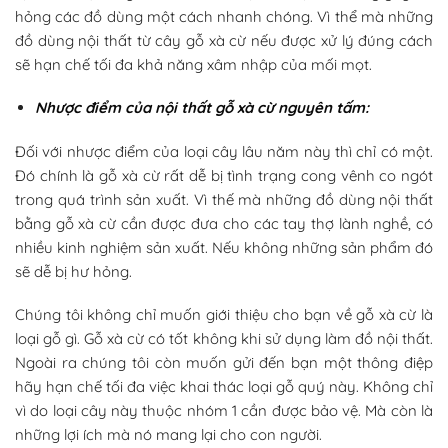
hỏng các đồ dùng một cách nhanh chóng. Vì thể mà những
đồ dùng nội thất từ cây gỗ xà cừ nếu được xử lý đúng cách
sẽ hạn chế tối đa khả năng xâm nhập của mối mọt.
Nhược điểm của nội thất gỗ xà cừ nguyên tấm:
Đối với nhược điểm của loại cây lâu năm này thì chỉ có một.
Đó chính là gỗ xà cừ rất dễ bị tình trạng cong vênh co ngót
trong quá trình sản xuất. Vì thế mà những đồ dùng nội thất
bằng gỗ xà cừ cần được đưa cho các tay thợ lành nghề, có
nhiều kinh nghiệm sản xuất. Nếu không những sản phẩm đó
sẽ dễ bị hư hỏng.
Chúng tôi không chỉ muốn giới thiệu cho bạn về gỗ xà cừ là
loại gỗ gì. Gỗ xà cừ có tốt không khi sử dụng làm đồ nội thất.
Ngoài ra chúng tôi còn muốn gửi đến bạn một thông điệp
hãy hạn chế tối đa việc khai thác loại gỗ quý này. Không chỉ
vì do loại cây này thuộc nhóm 1 cần được bảo vệ. Mà còn là
những lợi ích mà nó mang lại cho con người.