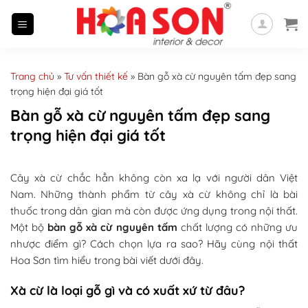
Skip
to
content
Trang chủ
»
Tư vấn thiết kế
»
Bàn gỗ xà cừ nguyên tấm đẹp sang
trọng hiện đại giá tốt
Bàn gỗ xà cừ nguyên tấm đẹp sang
trọng hiện đại giá tốt
Cây xà cừ chắc hẳn không còn xa lạ với người dân Việt
Nam. Những thành phẩm từ cây xà cừ không chỉ là bài
thuốc trong dân gian mà còn được ứng dụng trong nội thất.
Một bộ
bàn gỗ xà cừ nguyên tấm
chất lượng có những ưu
nhược điểm gì? Cách chọn lựa ra sao? Hãy cùng nội thất
Hoa Sơn tìm hiểu trong bài viết dưới đây.
Xà cừ là loại gỗ gì và có xuất xứ từ đâu?