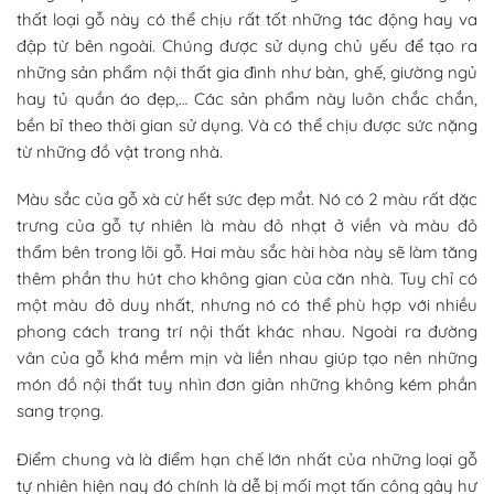
thất loại gỗ này có thể chịu rất tốt những tác động hay va
đập từ bên ngoài. Chúng được sử dụng chủ yếu để tạo ra
những sản phẩm nội thất gia đình như bàn, ghế, giường ngủ
hay tủ quần áo đẹp,… Các sản phẩm này luôn chắc chắn,
bền bỉ theo thời gian sử dụng. Và có thể chịu được sức nặng
từ những đồ vật trong nhà.
Màu sắc của gỗ xà cừ hết sức đẹp mắt. Nó có 2 màu rất đặc
trưng của gỗ tự nhiên là màu đỏ nhạt ở viền và màu đỏ
thẩm bên trong lõi gỗ. Hai màu sắc hài hòa này sẽ làm tăng
thêm phần thu hút cho không gian của căn nhà. Tuy chỉ có
một màu đỏ duy nhất, nhưng nó có thể phù hợp với nhiều
phong cách trang trí nội thất khác nhau. Ngoài ra đường
vân của gỗ khá mềm mịn và liền nhau giúp tạo nên những
món đồ nội thất tuy nhìn đơn giản những không kém phần
sang trọng.
Điểm chung và là điểm hạn chế lớn nhất của những loại gỗ
tự nhiên hiện nay đó chính là dễ bị mối mọt tấn công gây hư