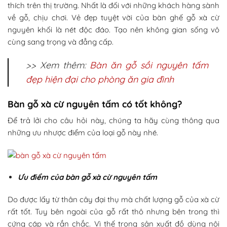
thích trên thị trường. Nhất là đối với những khách hàng sành
về gỗ, chịu chơi. Vẻ đẹp tuyệt vời của bàn ghế gỗ xà cừ
nguyên khối là nét độc đáo. Tạo nên không gian sống vô
cùng sang trọng và đẳng cấp.
>> Xem thêm:
Bàn ăn gỗ sồi nguyên tấm
đẹp hiện đại cho phòng ăn gia đình
Bàn gỗ xà cừ nguyên tấm có tốt không?
Để trả lởi cho câu hỏi này, chúng ta hãy cùng thông qua
những ưu nhược điểm của loại gỗ này nhé.
Ưu điểm của bàn gỗ xà cừ nguyên tấm
Do được lấy từ thân cây đại thụ mà chất lượng gỗ của xà cừ
rất tốt. Tuy bên ngoài của gỗ rất thô nhưng bên trong thì
cứng cáp và rắn chắc. Vì thế trong sản xuất đồ dùng nội