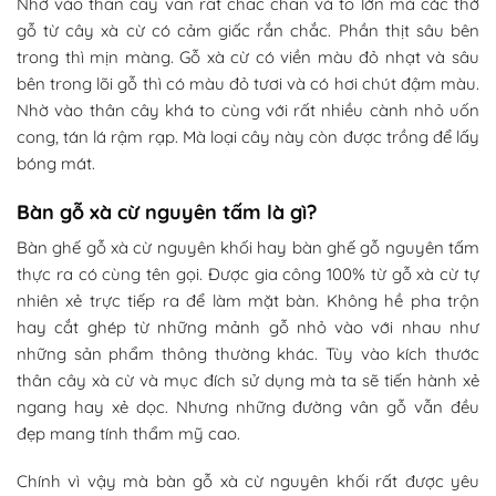
Nhờ vào thân cây vẫn rất chắc chắn và to lớn mà các thớ
gỗ từ cây xà cừ có cảm giấc rắn chắc. Phần thịt sâu bên
trong thì mịn màng. Gỗ xà cừ có viền màu đỏ nhạt và sâu
bên trong lõi gỗ thì có màu đỏ tươi và có hơi chút đậm màu.
Nhờ vào thân cây khá to cùng với rất nhiều cành nhỏ uốn
cong, tán lá rậm rạp. Mà loại cây này còn được trồng để lấy
bóng mát.
Bàn gỗ xà cừ nguyên tấm là gì?
Bàn ghế gỗ xà cừ nguyên khối hay bàn ghế gỗ nguyên tấm
thực ra có cùng tên gọi. Được gia công 100% từ gỗ xà cừ tự
nhiên xẻ trực tiếp ra để làm mặt bàn. Không hề pha trộn
hay cắt ghép từ những mảnh gỗ nhỏ vào với nhau như
những sản phẩm thông thường khác. Tùy vào kích thước
thân cây xà cừ và mục đích sử dụng mà ta sẽ tiến hành xẻ
ngang hay xẻ dọc. Nhưng những đường vân gỗ vẫn đều
đẹp mang tính thẩm mỹ cao.
Chính vì vậy mà bàn gỗ xà cừ nguyên khối rất được yêu