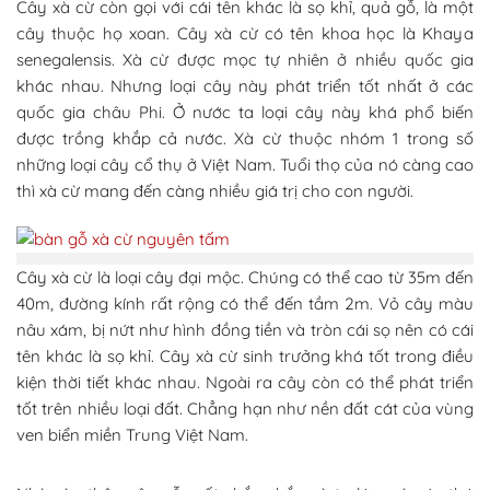
Cây xà cừ còn gọi với cái tên khác là sọ khỉ, quả gỗ, là một
cây thuộc họ xoan. Cây xà cừ có tên khoa học là Khaya
senegalensis. Xà cừ được mọc tự nhiên ở nhiều quốc gia
khác nhau. Nhưng loại cây này phát triển tốt nhất ở các
quốc gia châu Phi. Ở nước ta loại cây này khá phổ biến
được trồng khắp cả nước. Xà cừ thuộc nhóm 1 trong số
những loại cây cổ thụ ở Việt Nam. Tuổi thọ của nó càng cao
thì xà cừ mang đến càng nhiều giá trị cho con người.
Cây xà cừ là loại cây đại mộc. Chúng có thể cao từ 35m đến
40m, đường kính rất rộng có thể đến tầm 2m. Vỏ cây màu
nâu xám, bị nứt như hình đồng tiền và tròn cái sọ nên có cái
tên khác là sọ khỉ. Cây xà cừ sinh trưởng khá tốt trong điều
kiện thời tiết khác nhau. Ngoài ra cây còn có thể phát triển
tốt trên nhiều loại đất. Chẳng hạn như nền đất cát của vùng
ven biển miền Trung Việt Nam.