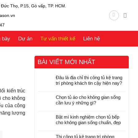
 Đức Thọ, P.15, Gò vấp, TP. HCM.
ason.vn
47
g bày
Dự án
Tư vấn thiết kế
Liên hệ
BÀI VIẾT MỚI NHẤT
Đâu là địa chỉ thi công tủ kệ trang
trí phòng khách tin cậy hiện nay?
ối kiến trúc
Chọn tủ áo cho không gian sống
i cho không
cần lưu ý những gì?
ểu của công
 năng lượng
Bật mí kinh nghiệm chọn tủ bếp
cho không gian sống chuẩn, đẹp
Thi công tủ kệ trang trí phòng