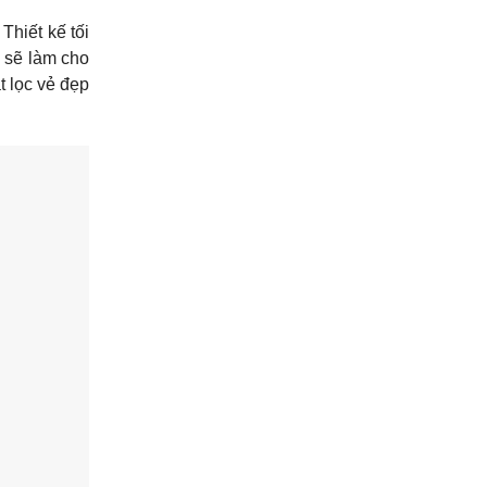
Thiết kế tối
y sẽ làm cho
t lọc vẻ đẹp