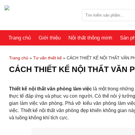
Skip
to
Tìm
content
kiếm:
Trang chủ
Giới thiệu
Nội thất thông minh
Sản p
Trang chủ
»
Tư vấn thiết kế
»
CÁCH THIẾT KẾ NỘI THẤT VĂN 
CÁCH THIẾT KẾ NỘI THẤT VĂN
Thiết kế nội thất văn phòng làm việc
là một trong những 
thực tế đáp ứng và phục vụ con người. Có thể nói ý tưở
gian làm việc văn phòng. Phá vỡ kiểu văn phòng làm việc
việc. Thiết kế nội thất văn phòng đẹp khiến không gian 
và luồng không khí tích cực.