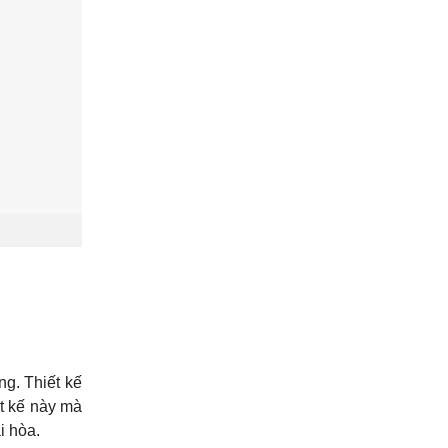
ng. Thiết kế
t kế này mà
i hòa.