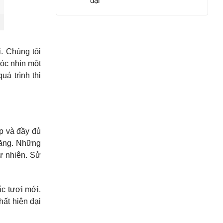
đại
. Chúng tôi
góc nhìn một
á trình thi
p và đầy đủ
năng. Những
ự nhiên. Sử
ắc tươi mới.
hất hiện đại