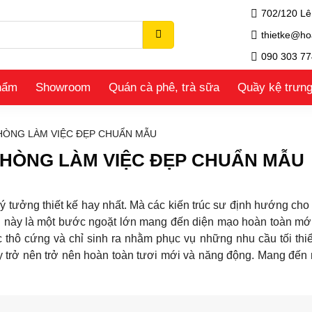
702/120 Lê
thietke@ho
090 303 77
hẩm
Showroom
Quán cà phê, trà sữa
Quầy kệ trưn
PHÒNG LÀM VIỆC ĐẸP CHUẨN MẪU
 PHÒNG LÀM VIỆC ĐẸP CHUẨN MẪU
ý tưởng thiết kế hay nhất. Mà các kiến trúc sư định hướng cho l
ng này là một bước ngoặt lớn mang đến diện mạo hoàn toàn mớ
 thô cứng và chỉ sinh ra nhằm phục vụ những nhu cầu tối thi
này trở nên trở nên hoàn toàn tươi mới và năng động. Mang đến