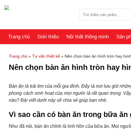
Skip
to
Tìm
content
kiếm:
Trang chủ
Giới thiệu
Nội thất thông minh
Sản p
Trang chủ
»
Tư vấn thiết kế
»
Nên chọn bàn ăn hình tròn hay hìn
Nên chọn bàn ăn hình tròn hay h
Bàn ăn là trái tim của mỗi gia đình. Đây là nơi lưu giữ nh
phong cách sinh hoạt của mọi người là rất quan trọng. V
nào? Bài viết dưới này sẽ chia sẻ giúp bạn nhé.
Vì sao cần có bàn ăn trong bữa ăn 
Như đã nói, bàn ăn chính là linh hồn của bữa ăn. Mọi ngư