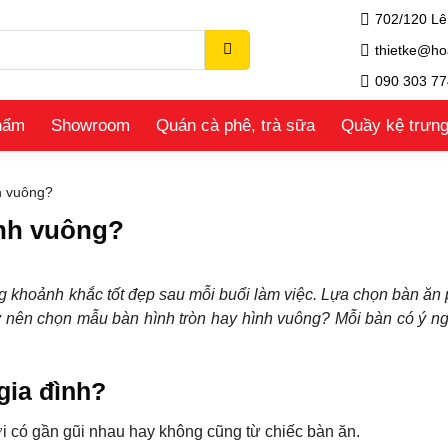
702/120 Lê
thietke@ho
090 303 77
hẩm
Showroom
Quán cà phê, trà sữa
Quầy kệ trưn
h vuông?
ình vuông?
ững khoảnh khắc tốt đẹp sau mỗi buổi làm việc. Lựa chọn bàn ăn
ậy nên chọn mẫu bàn hình tròn hay hình vuông? Mỗi bàn có ý ng
gia đình?
ời có gần gũi nhau hay không cũng từ chiếc bàn ăn.