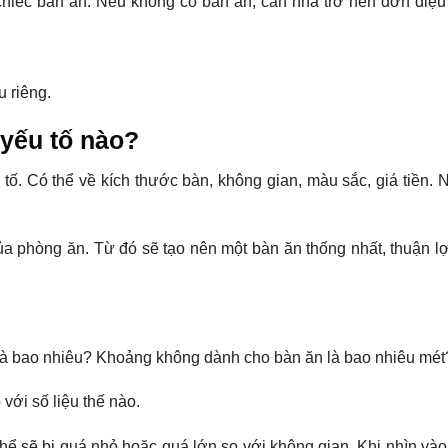
 chiếc bàn ăn. Nếu không có bàn ăn, căn nhà trở nên đơn điệu
u riêng.
yếu tố nào?
tố. Có thể về kích thước bàn, không gian, màu sắc, giá tiền. 
a phòng ăn. Từ đó sẽ tạo nên một bàn ăn thống nhất, thuận lợ
 là bao nhiêu? Khoảng không dành cho bàn ăn là bao nhiêu mét
với số liệu thế nào.
ể sẽ bị quá nhỏ hoặc quá lớn so với không gian. Khi nhìn vào 