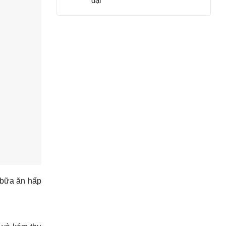
đại
p bữa ăn hấp