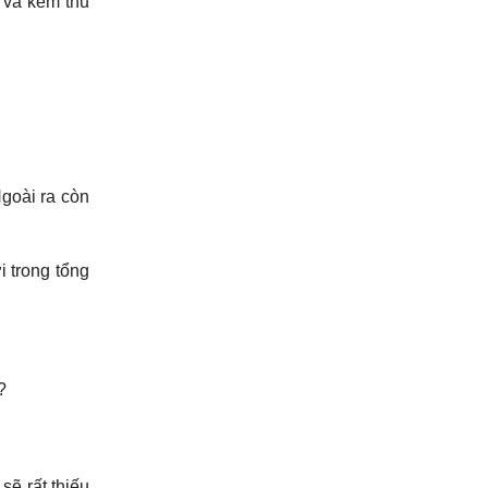
 và kém thu
Ngoài ra còn
i trong tổng
?
sẽ rất thiếu