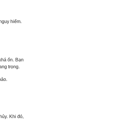
nguy hiểm.
 khá ổn. Bạn
ang trọng.
bảo.
hủy. Khi đó,