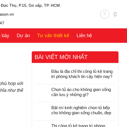
 Đức Thọ, P.15, Gò vấp, TP. HCM.
ason.vn
47
g bày
Dự án
Tư vấn thiết kế
Liên hệ
BÀI VIẾT MỚI NHẤT
Đâu là địa chỉ thi công tủ kệ trang
trí phòng khách tin cậy hiện nay?
 phù hợp với
Chọn tủ áo cho không gian sống
hĩa như thế
cần lưu ý những gì?
Bật mí kinh nghiệm chọn tủ bếp
cho không gian sống chuẩn, đẹp
Thi công tủ kệ trang trí phòng