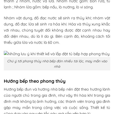
thành 2 nhóm, nước và lửa. Nhóm nước gồm: bồn rửa, tủ
lạnh ; Nhóm lửa gồm: bếp nấu, lò nướng, lò vi sóng.
Nhóm vật dụng, đồ đạc nước sẽ sinh ra thủy khí; nhóm vật
dụng, đồ đạc lửa sẽ sinh ra hỏa khí. Hỏa và thủy xung khắc
với nhau, chúng tuyệt đối không được đặt cạnh nhau hay
đối diện nhau, dù là lí do gì. Bên cạnh đó, khoảng cách tối
thiểu giữa lửa và nước là 60 cm.
Chú ý tới phong thủy nhà bếp đón nhiều tài lộc, may mắn vào
nhà
Hướng bếp theo phong thủy
Hướng bếp đun và hướng nhà bếp nên đặt theo hướng lành
của người chủ trong gia đình, như vậy thì hòa khí trong gia
đình mới không bị ảnh hưởng, các thành viên trong gia đình
gặp may mắn trong công việc và cuộc sống. Thiết kế tủ
cũng dựa vào nguyên tắc này mà sắp xếp hợp lý.