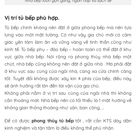
Nhà bếp luôn gọn gàng, ngăn nắp và sạch sẽ
Vị trí tủ bếp phù hợp.
Tủ bếp chính không nên đặt ở giữa phòng bếp mà nên tựa
lưng vào một mặt tường. Có như vậy gia chủ mới có cảm
giác yên tâm làm ăn và vững vàng về tinh thần cũng như
kinh tế. Tủ bếp phụ – đảo bếp – hoàn toàn có thể đặt ở khu
vực giữa nhà bếp. Nói rộng ra phong thủy nhà bếp một
chút, nhà bếp cũng không nên đặt ở giữa nhà . Mà phải đặt
ở khu vực sau cùng của ngôi nhà, càng xa cửa chính càng
tốt. Tuyệt đối không được xây kín 4 phía của bếp, điều này
sẽ ảnh hưởng rất lớn đến tài vận của gia chủ.
Không phải nằm ở vị trí sau cùng của ngôi nhà thì không
cần thoáng mát. Nhà bếp nên có tối thiểu là 1 mặt hướng về
không gian thông thoáng như: sân, ban công, …
Để có được
phong thủy tủ bếp
tốt , rất cần KTS dày dặn
kinh nghiệm và tận tâm là điều không thể phủ nhận.