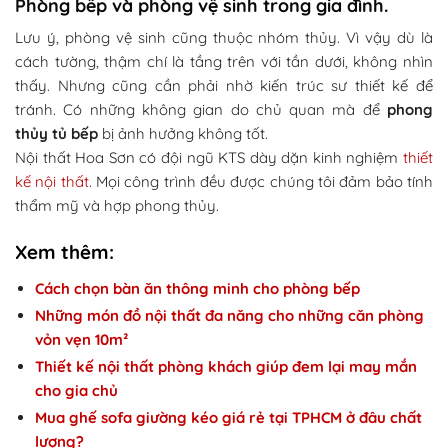
Phòng bếp và phòng vệ sinh trong gia đình.
Lưu ý, phòng vệ sinh cũng thuộc nhóm thủy. Vì vậy dù là
cách tường, thậm chí là tầng trên với tần dưới, không nhìn
thấy. Nhưng cũng cần phải nhờ kiến trúc sư thiết kế để
tránh. Có những không gian do chủ quan mà để
phong
thủy tủ bếp
bị ảnh hưởng không tốt.
Nội thất Hoa Sơn có đội ngũ KTS dày dặn kinh nghiệm
thiết
kế nội thất
. Mọi công trình đều được chúng tôi đảm bảo tính
thẩm mỹ và hợp phong thủy.
Xem thêm:
Cách chọn bàn ăn thông minh cho phòng bếp
Những món đồ nội thất đa năng cho những căn phòng
vỏn vẹn 10m²
Thiết kế nội thất phòng khách giúp đem lại may mắn
cho gia chủ
Mua ghế sofa giường kéo giá rẻ tại TPHCM ở đâu chất
lượng?