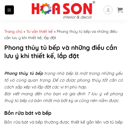
Skip
to
content
Trang chủ
»
Tư vấn thiết kế
»
Phong thủy tủ bếp và những điều
cần lưu ý khi thiết kế, lắp đặt
Phong thủy tủ bếp và những điều cần
lưu ý khi thiết kế, lắp đặt
Phong thủy tủ bếp
trong nhà bếp là một trong những yếu
tố vô cùng quan trọng. Để có được phong thủy tốt cần có
cách sắp xếp và lắp đặt các vị trí phù hợp.
Bài viết mang đến cho bạn và gia đình 7 lưu ý về phong
thuỷ tủ bếp cơ bản nhất mà bất kỳ ai cũng nên nắm được.
Bồn rửa bát và bếp
Bồn rửa bát và bếp thường được thiết kế gắn liền với tủ bếp