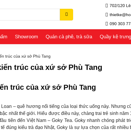
702/120 Lê
thietke@ho
090 303 77
hẩm
Showroom
Quán cà phê, trà sữa
Quầy kệ trưn
iến trúc của xứ sở Phù Tang
kiến trúc của xứ sở Phù Tang
iến trúc của xứ sở Phù Tang
ài Loan – quê hương nổi tiếng của loại thức uống này. Nhưng c
bậc nhất thế giới. Hiểu được điều này, chàng trai trẻ sinh năm
ầu tiên đến Việt Nam – Goky Tea. Goky nhanh chóng phát tr
tế đúng kiểu trà đạo Nhật, Goky là sự lựa chọn của rất nhiều 