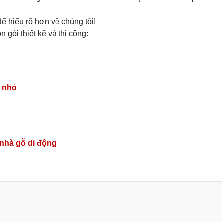
ể hiểu rõ hơn về chúng tôi!
 gói thiết kế và thi công:
ủ nhỏ
 nhà gỗ di động