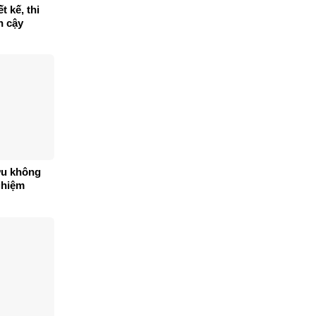
t kế, thi
n cậy
ưu không
nghiệm