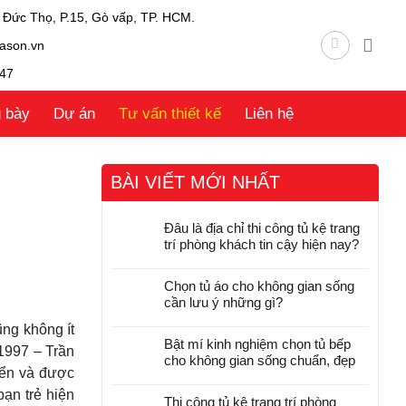
 Đức Thọ, P.15, Gò vấp, TP. HCM.
ason.vn
47
g bày
Dự án
Tư vấn thiết kế
Liên hệ
BÀI VIẾT MỚI NHẤT
Đâu là địa chỉ thi công tủ kệ trang
trí phòng khách tin cậy hiện nay?
Chọn tủ áo cho không gian sống
cần lưu ý những gì?
ũng không ít
Bật mí kinh nghiệm chọn tủ bếp
 1997 – Trần
cho không gian sống chuẩn, đẹp
iển và được
bạn trẻ hiện
Thi công tủ kệ trang trí phòng