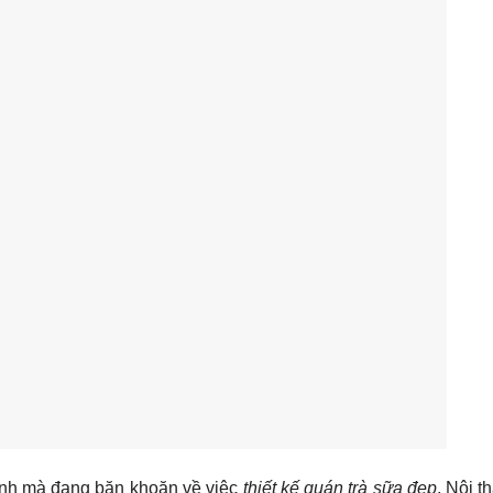
ình mà đang băn khoăn về việc
thiết kế quán trà sữa đẹp
, Nội 