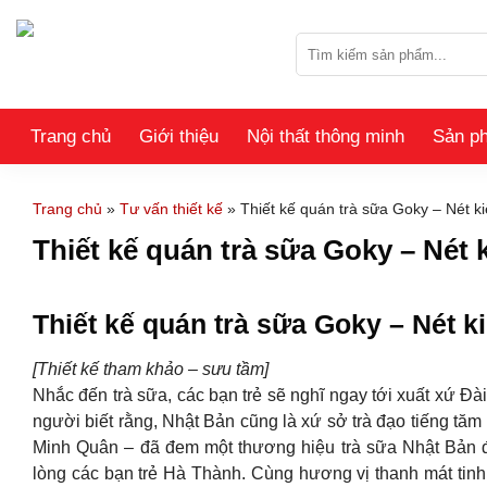
Skip
to
Tìm
content
kiếm:
Trang chủ
Giới thiệu
Nội thất thông minh
Sản p
Trang chủ
»
Tư vấn thiết kế
»
Thiết kế quán trà sữa Goky – Nét k
Thiết kế quán trà sữa Goky – Nét 
Thiết kế quán trà sữa Goky – Nét k
[Thiết kế tham khảo – sưu tầm]
Nhắc đến trà sữa, các bạn trẻ sẽ nghĩ ngay tới xuất xứ Đ
người biết rằng, Nhật Bản cũng là xứ sở trà đạo tiếng tăm 
Minh Quân – đã đem một thương hiệu trà sữa Nhật Bản đ
lòng các bạn trẻ Hà Thành. Cùng hương vị thanh mát tinh 