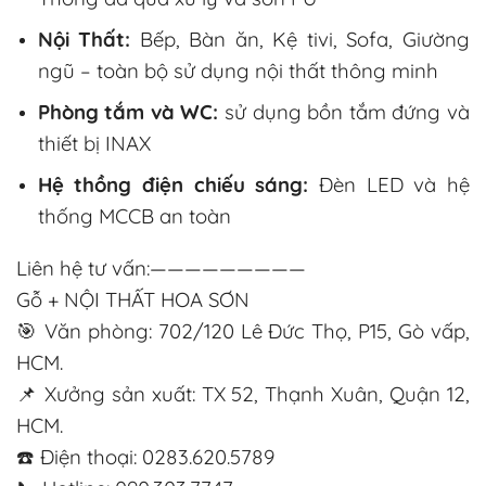
Nội Thất:
Bếp, Bàn ăn, Kệ tivi, Sofa, Giường
ngũ – toàn bộ sử dụng nội thất thông minh
Phòng tắm và WC:
sử dụng bồn tắm đứng và
thiết bị INAX
Hệ thồng điện chiếu sáng:
Đèn LED và hệ
thống MCCB an toàn
Liên hệ tư vấn:—————————
Gỗ + NỘI THẤT HOA SƠN
🎯
Văn phòng: 702/120 Lê Đức Thọ, P15, Gò vấp,
HCM.
📌
Xưởng sản xuất: TX 52, Thạnh Xuân, Quận 12,
HCM.
☎️
Điện thoại: 0283.620.5789