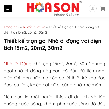
Skip
to
content
Trang chủ
»
Tư vấn thiết kế
»
Thiết kế trọn gói Nhà di động với
diện tích 15m2, 20m2, 30m2
Thiết kế trọn gói Nhà di động với diện
tích 15m2, 20m2, 30m2
Nhà Di Động
chỉ rộng 15m², 20m², 30m² nhưng
ngôi nhà di động này vẫn có đầy đủ tiện nghi
hiện đại. Hơn nữa, nó còn có lối thiết kế khá độc
đáo, cá tính, khiến bất cứ ai cũng phải mê mẩn.
Nếu bạn là một người thích đi du lịch và tận
hưởng cuộc sống, khám phá cuộc sống đó đây