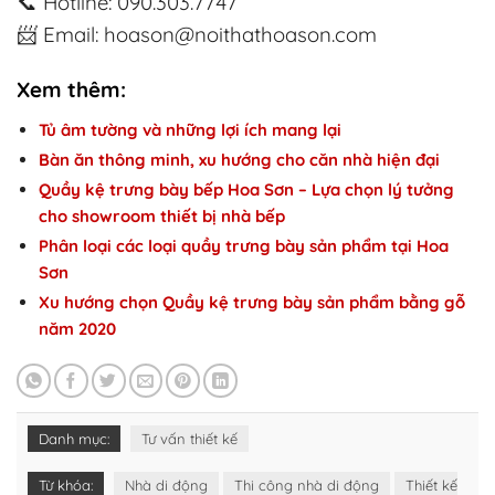
📞
Hotline: 090.303.7747
📨
Email: hoason@noithathoason.com
Xem thêm:
Tủ âm tường và những lợi ích mang lại
Bàn ăn thông minh, xu hướng cho căn nhà hiện đại
Quầy kệ trưng bày bếp Hoa Sơn – Lựa chọn lý tưởng
cho showroom thiết bị nhà bếp
Phân loại các loại quầy trưng bày sản phẩm tại Hoa
Sơn
Xu hướng chọn Quầy kệ trưng bày sản phẩm bằng gỗ
năm 2020
Danh mục:
Tư vấn thiết kế
Từ khóa:
Nhà di động
Thi công nhà di động
Thiết kế