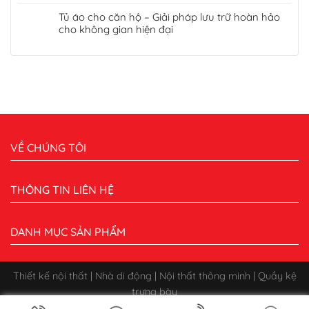
Tủ áo cho căn hộ – Giải pháp lưu trữ hoàn hảo
cho không gian hiện đại
VỀ CHÚNG TÔI
THÔNG TIN LIÊN HỆ
DANH MỤC SẢN PHẨM
Thiết kế nội thất | Nhà di động | Nội thất thông minh | Quầy kệ
trưng bày
Bản quyền 2026 ©
CÔNG TY CỔ PHẦN XÂY DỰNG QUẢNG CÁO